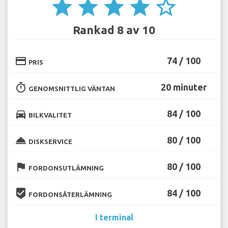
star
star
star
star
star_border
Rankad 8 av 10
credit_card
74 / 100
PRIS
timer
20 minuter
GENOMSNITTLIG VÄNTAN
directions_car
84 / 100
BILKVALITET
room_service
80 / 100
DISKSERVICE
flag
80 / 100
FORDONSUTLÄMNING
beenhere
84 / 100
FORDONSÅTERLÄMNING
I terminal