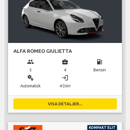
ALFA ROMEO GIULIETTA
group
business_center
local_gas_station
5
4
Bensin
miscellaneous_services
login
Automatisk
4 Dörr
VISA DETALJER...
KOMPAKT ELIT