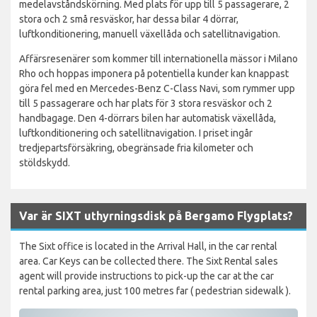
medelavståndskörning. Med plats för upp till 5 passagerare, 2
stora och 2 små resväskor, har dessa bilar 4 dörrar,
luftkonditionering, manuell växellåda och satellitnavigation.
Affärsresenärer som kommer till internationella mässor i Milano
Rho och hoppas imponera på potentiella kunder kan knappast
göra fel med en Mercedes-Benz C-Class Navi, som rymmer upp
till 5 passagerare och har plats för 3 stora resväskor och 2
handbagage. Den 4-dörrars bilen har automatisk växellåda,
luftkonditionering och satellitnavigation. I priset ingår
tredjepartsförsäkring, obegränsade fria kilometer och
stöldskydd.
Var är SIXT uthyrningsdisk på Bergamo Flygplats?
The Sixt office is located in the Arrival Hall, in the car rental
area. Car Keys can be collected there. The Sixt Rental sales
agent will provide instructions to pick-up the car at the car
rental parking area, just 100 metres far ( pedestrian sidewalk ).