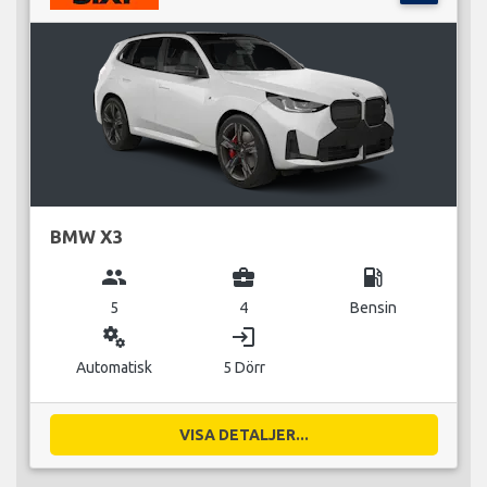
BMW X3
group
business_center
local_gas_station
5
4
Bensin
miscellaneous_services
login
Automatisk
5 Dörr
VISA DETALJER...