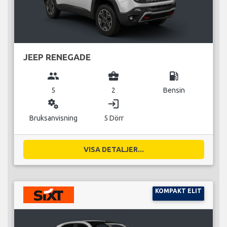
JEEP RENEGADE
group
business_center
local_gas_station
5
2
Bensin
miscellaneous_services
login
Bruksanvisning
5 Dörr
VISA DETALJER...
KOMPAKT ELIT