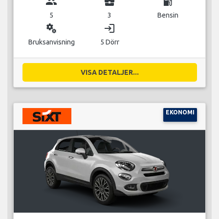
group
business_center
local_gas_station
5
3
Bensin
miscellaneous_services
login
Bruksanvisning
5 Dörr
VISA DETALJER...
EKONOMI