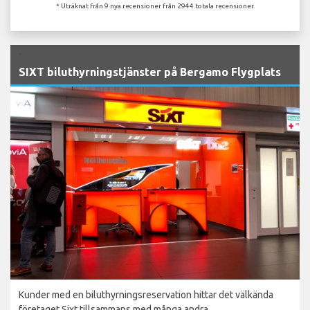
* Uträknat från 9 nya recensioner från 2944 totala recensioner.
`
SIXT biluthyrningstjänster på Bergamo Flygplats
Kunder med en biluthyrningsreservation hittar det välkända
företaget Sixt tillsammans med många andra