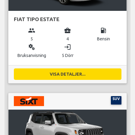
FIAT TIPO ESTATE
group
business_center
local_gas_station
5
4
Bensin
miscellaneous_services
login
Bruksanvisning
5 Dörr
VISA DETALJER...
SUV