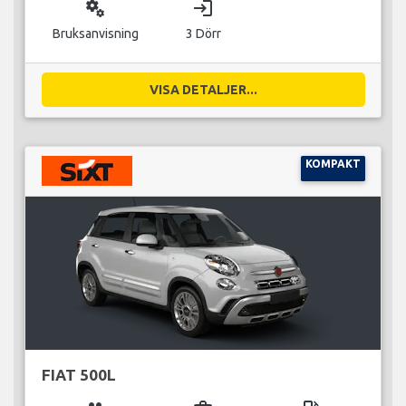
miscellaneous_services
login
Bruksanvisning
3 Dörr
VISA DETALJER...
KOMPAKT
FIAT 500L