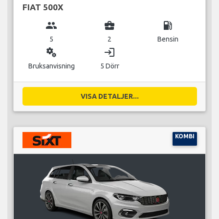
FIAT 500X
group
business_center
local_gas_station
5
2
Bensin
miscellaneous_services
login
Bruksanvisning
5 Dörr
VISA DETALJER...
KOMBI