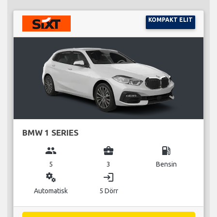
KOMPAKT ELIT
BMW 1 SERIES
group
business_center
local_gas_station
5
3
Bensin
miscellaneous_services
login
Automatisk
5 Dörr