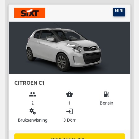
MINI
CITROEN C1
group
business_center
local_gas_station
2
1
Bensin
miscellaneous_services
login
Bruksanvisning
3 Dörr