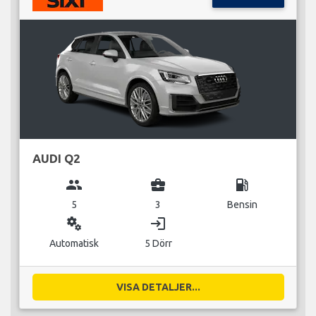
AUDI Q2
group
business_center
local_gas_station
5
3
Bensin
miscellaneous_services
login
Automatisk
5 Dörr
VISA DETALJER...