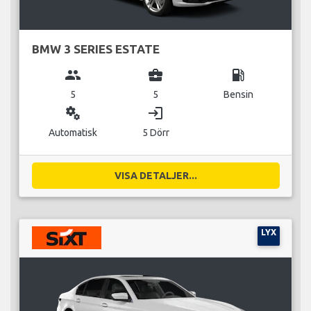
BMW 3 SERIES ESTATE
group
business_center
local_gas_station
5
5
Bensin
miscellaneous_services
login
Automatisk
5 Dörr
VISA DETALJER...
LYX