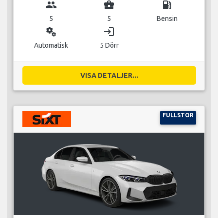
group
business_center
local_gas_station
5
5
Bensin
miscellaneous_services
login
Automatisk
5 Dörr
VISA DETALJER...
FULLSTOR