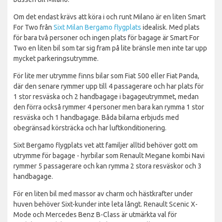
Om det endast krävs att köra i och runt Milano är en liten Smart
For Two från
Sixt Milan Bergamo flygplats
idealisk. Med plats
för bara två personer och ingen plats för bagage är Smart For
Two en liten bil som tar sig fram på lite bränsle men inte tar upp
mycket parkeringsutrymme.
För lite mer utrymme finns bilar som Fiat 500 eller Fiat Panda,
där den senare rymmer upp till 4 passagerare och har plats för
1 stor resväska och 2 handbagage i bagageutrymmet, medan
den förra också rymmer 4 personer men bara kan rymma 1 stor
resväska och 1 handbagage. Båda bilarna erbjuds med
obegränsad körsträcka och har luftkonditionering.
Sixt Bergamo flygplats vet att familjer alltid behöver gott om
utrymme för bagage - hyrbilar som Renault Megane kombi Navi
rymmer 5 passagerare och kan rymma 2 stora resväskor och 3
handbagage.
För en liten bil med massor av charm och hästkrafter under
huven behöver Sixt-kunder inte leta långt. Renault Scenic X-
Mode och Mercedes Benz B-Class är utmärkta val för