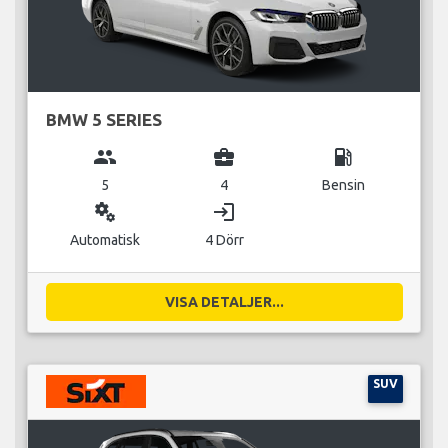
BMW 5 SERIES
group
business_center
local_gas_station
5
4
Bensin
miscellaneous_services
login
Automatisk
4 Dörr
VISA DETALJER...
SUV