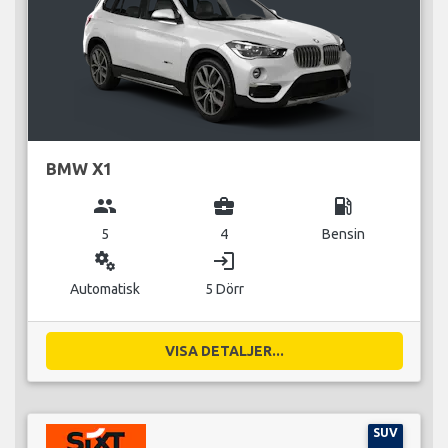
BMW X1
group
business_center
local_gas_station
5
4
Bensin
miscellaneous_services
login
Automatisk
5 Dörr
VISA DETALJER...
SUV