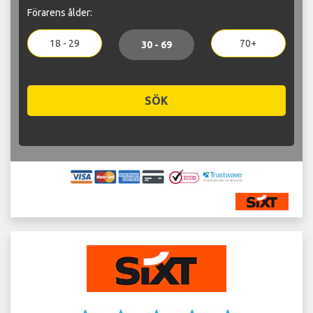
Förarens ålder:
18 - 29
70+
30 - 69
SÖK