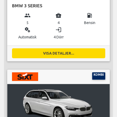
BMW 3 SERIES
group
business_center
local_gas_station
5
4
Bensin
miscellaneous_services
login
Automatisk
4 Dörr
VISA DETALJER...
KOMBI