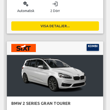
miscellaneous_services
login
Automatisk
2 Dörr
VISA DETALJER...
KOMBI
BMW 2 SERIES GRAN TOURER