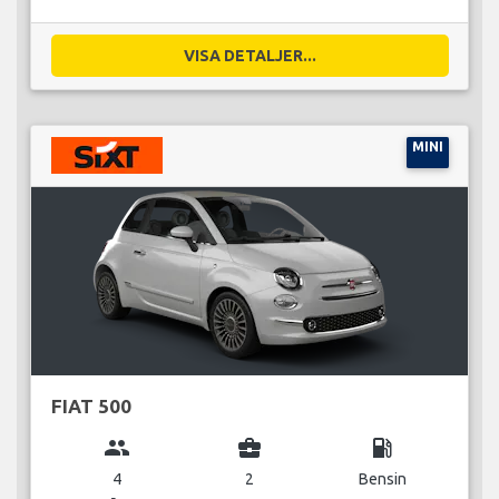
VISA DETALJER...
MINI
FIAT 500
group
business_center
local_gas_station
4
2
Bensin