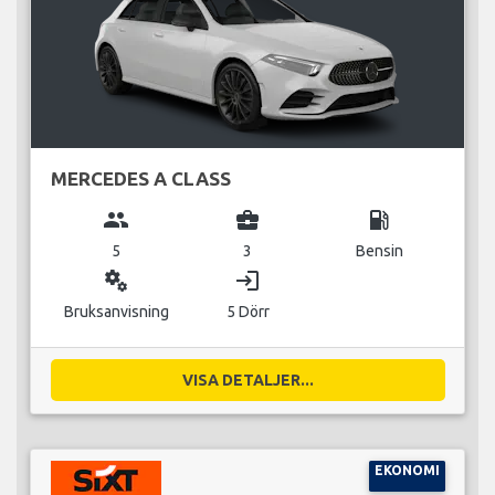
MERCEDES A CLASS
group
business_center
local_gas_station
5
3
Bensin
miscellaneous_services
login
Bruksanvisning
5 Dörr
VISA DETALJER...
EKONOMI