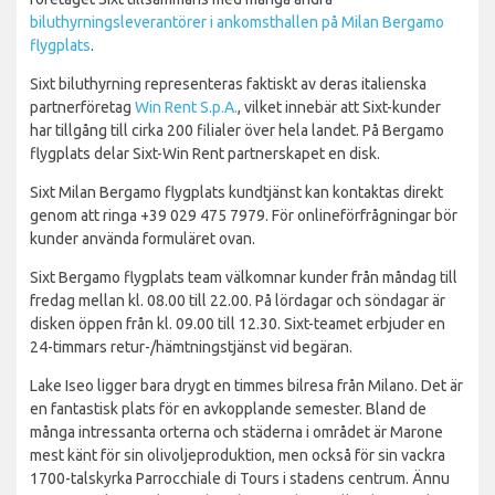
biluthyrningsleverantörer i ankomsthallen på Milan Bergamo
flygplats
.
Sixt biluthyrning representeras faktiskt av deras italienska
partnerföretag
Win Rent S.p.A.
, vilket innebär att Sixt-kunder
har tillgång till cirka 200 filialer över hela landet. På Bergamo
flygplats delar Sixt-Win Rent partnerskapet en disk.
Sixt Milan Bergamo flygplats kundtjänst kan kontaktas direkt
genom att ringa +39 029 475 7979. För onlineförfrågningar bör
kunder använda formuläret ovan.
Sixt Bergamo flygplats team välkomnar kunder från måndag till
fredag mellan kl. 08.00 till 22.00. På lördagar och söndagar är
disken öppen från kl. 09.00 till 12.30. Sixt-teamet erbjuder en
24-timmars retur-/hämtningstjänst vid begäran.
Lake Iseo ligger bara drygt en timmes bilresa från Milano. Det är
en fantastisk plats för en avkopplande semester. Bland de
många intressanta orterna och städerna i området är Marone
mest känt för sin olivoljeproduktion, men också för sin vackra
1700-talskyrka Parrocchiale di Tours i stadens centrum. Ännu