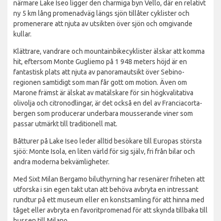
närmare Lake Iseo ligger den charmiga byn Vello, där en relativt
ny 5 km lång promenadväg längs sjön tillåter cyklister och
promenerare att njuta av utsikten över sjön och omgivande
kullar.
Klättrare, vandrare och mountainbikecyklister älskar att komma
hit, eftersom Monte Gugliemo på 1 948 meters höjd är en
fantastisk plats att njuta av panoramautsikt över Sebino-
regionen samtidigt som man får gott om motion. Även om
Marone främst är älskat av matälskare för sin högkvalitativa
olivolja och citronodlingar, är det också en del av Franciacorta-
bergen som producerar underbara mousserande viner som
passar utmärkt till traditionell mat.
Båtturer på Lake Iseo leder alltid besökare till Europas största
sjöö: Monte Isola, en liten värld för sig själv, fri från bilar och
andra moderna bekvämligheter.
Med Sixt Milan Bergamo biluthyrning har resenärer friheten att
utforska i sin egen takt utan att behöva avbryta en intressant
rundtur på ett museum eller en konstsamling för att hinna med
tåget eller avbryta en favoritpromenad för att skynda tillbaka till
bussen till Milano.