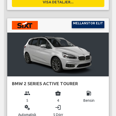
VISA DETALJER...
MELLANSTOR ELIT
BMW 2 SERIES ACTIVE TOURER
group
business_center
local_gas_station
5
4
Bensin
miscellaneous_services
login
Automatisk
5 Dörr