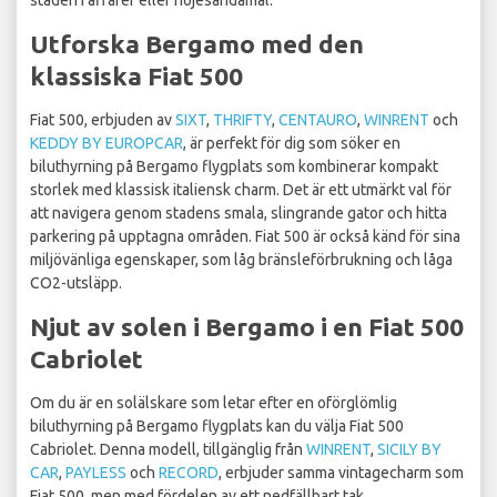
staden i affärer eller nöjesändamål.
Utforska Bergamo med den
klassiska Fiat 500
Fiat 500, erbjuden av
SIXT
,
THRIFTY
,
CENTAURO
,
WINRENT
och
KEDDY BY EUROPCAR
, är perfekt för dig som söker en
biluthyrning på Bergamo flygplats som kombinerar kompakt
storlek med klassisk italiensk charm. Det är ett utmärkt val för
att navigera genom stadens smala, slingrande gator och hitta
parkering på upptagna områden. Fiat 500 är också känd för sina
miljövänliga egenskaper, som låg bränsleförbrukning och låga
CO2-utsläpp.
Njut av solen i Bergamo i en Fiat 500
Cabriolet
Om du är en solälskare som letar efter en oförglömlig
biluthyrning på Bergamo flygplats kan du välja Fiat 500
Cabriolet. Denna modell, tillgänglig från
WINRENT
,
SICILY BY
CAR
,
PAYLESS
och
RECORD
, erbjuder samma vintagecharm som
Fiat 500, men med fördelen av ett nedfällbart tak.