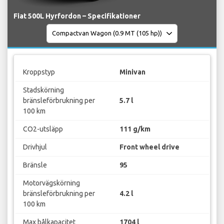
Fiat 500L Hyrfordon – Specifikationer
Kroppstyp
Minivan
Stadskörning
bränsleförbrukning per
5.7 l
100 km
CO2-utsläpp
111 g/km
Drivhjul
Front wheel drive
Bränsle
95
Motorvägskörning
bränsleförbrukning per
4.2 l
100 km
Max bålkapacitet
1704 l