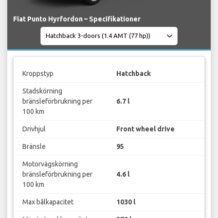
Fiat Punto Hyrfordon – Specifikationer
Kroppstyp
Hatchback
Stadskörning
bränsleförbrukning per
6.7 l
100 km
Drivhjul
Front wheel drive
Bränsle
95
Motorvägskörning
bränsleförbrukning per
4.6 l
100 km
Max bålkapacitet
1030 l