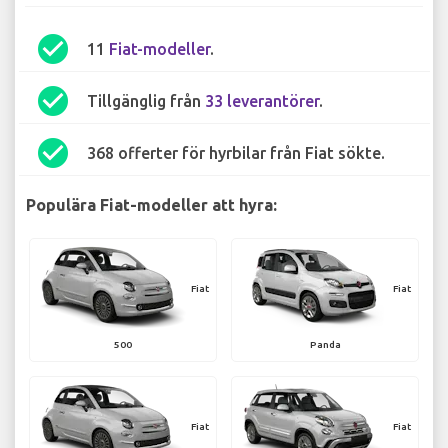
check_circle
11
Fiat-modeller
.
check_circle
Tillgänglig från
33 leverantörer
.
check_circle
368 offerter för hyrbilar från Fiat sökte.
Populära Fiat-modeller att hyra:
Fiat
Fiat
500
Panda
Fiat
Fiat