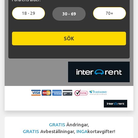
18 - 29
70+
30 - 69
SÖK
GRATIS
Ändringar,
GRATIS
Avbeställningar,
INGA
kortavgifter!