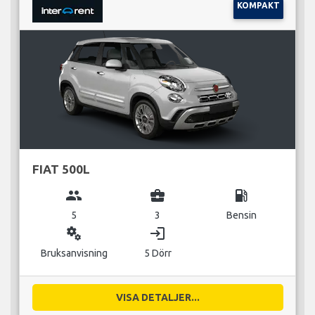
KOMPAKT
FIAT 500L
group
business_center
local_gas_station
5
3
Bensin
miscellaneous_services
login
Bruksanvisning
5 Dörr
VISA DETALJER...