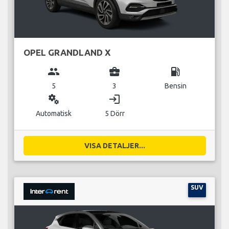
OPEL GRANDLAND X
group
business_center
local_gas_station
5
3
Bensin
miscellaneous_services
login
Automatisk
5 Dörr
VISA DETALJER...
SUV