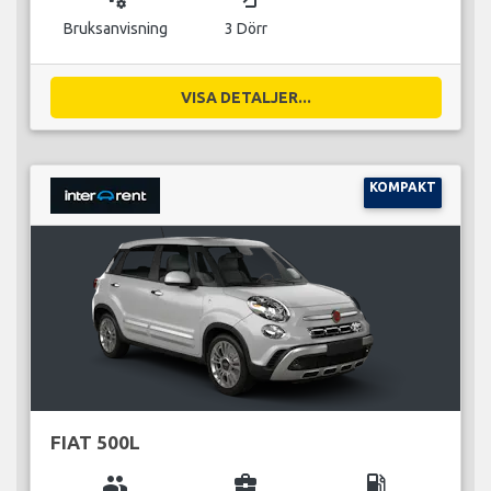
Bruksanvisning
3 Dörr
VISA DETALJER...
KOMPAKT
FIAT 500L
group
business_center
local_gas_station