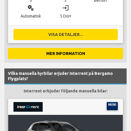
5
3
Bensin
miscellaneous_services
login
Automatisk
5 Dörr
VISA DETALJER...
MER INFORMATION
Vilka manuella hyrbilar erjuder Interrent på Bergamo
Flygplats?
Interrent erbjuder följande manuella bilar:
MINI