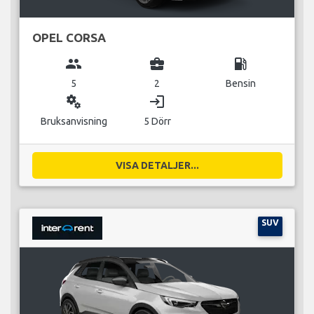
OPEL CORSA
group
business_center
local_gas_station
5
2
Bensin
miscellaneous_services
login
Bruksanvisning
5 Dörr
VISA DETALJER...
SUV