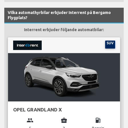
Vilka automathyrbilar erbjuder Interrent på Bergamo
Flygplats?
Interrent erbjuder följande automatbilar:
SUV
OPEL GRANDLAND X
group
business_center
local_gas_station