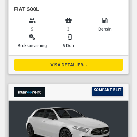
FIAT 500L
group
business_center
local_gas_station
5
3
Bensin
miscellaneous_services
login
Bruksanvisning
5 Dörr
VISA DETALJER...
KOMPAKT ELIT