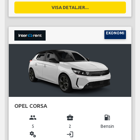
VISA DETALJER...
EKONOMI
OPEL CORSA
group
business_center
local_gas_station
5
2
Bensin
miscellaneous_services
login