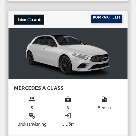
KOMPAKT ELIT
MERCEDES A CLASS
group
business_center
local_gas_station
5
3
Bensin
miscellaneous_services
login
Bruksanvisning
5 Dörr