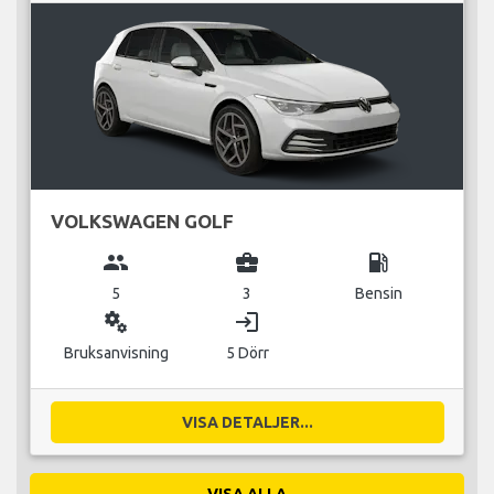
VOLKSWAGEN GOLF
group
business_center
local_gas_station
5
3
Bensin
miscellaneous_services
login
Bruksanvisning
5 Dörr
VISA DETALJER...
VISA ALLA