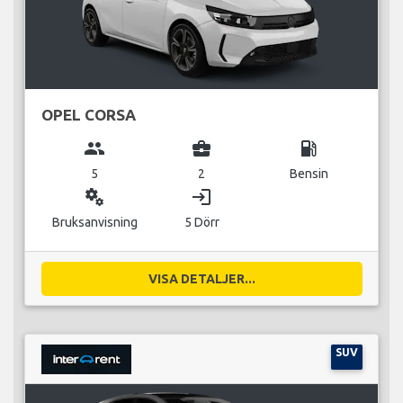
OPEL CORSA
group
business_center
local_gas_station
5
2
Bensin
miscellaneous_services
login
Bruksanvisning
5 Dörr
VISA DETALJER...
SUV