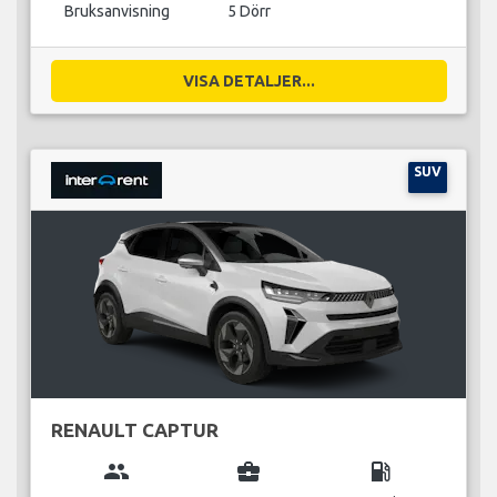
Bruksanvisning
5 Dörr
VISA DETALJER...
SUV
RENAULT CAPTUR
group
business_center
local_gas_station