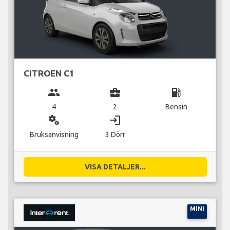
CITROEN C1
group
business_center
local_gas_station
4
2
Bensin
miscellaneous_services
login
Bruksanvisning
3 Dörr
VISA DETALJER...
MINI