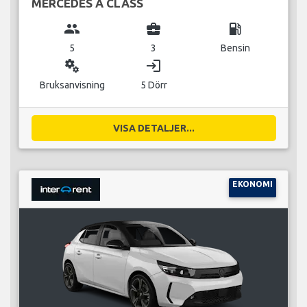
MERCEDES A CLASS
group
business_center
local_gas_station
5
3
Bensin
miscellaneous_services
login
Bruksanvisning
5 Dörr
VISA DETALJER...
EKONOMI