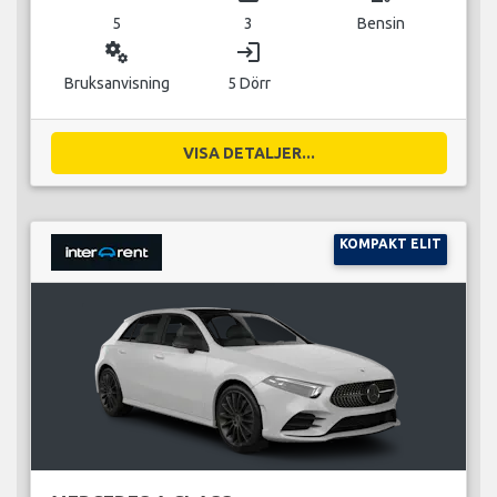
5
3
Bensin
miscellaneous_services
login
Bruksanvisning
5 Dörr
VISA DETALJER...
KOMPAKT ELIT