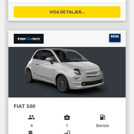
VISA DETALJER...
MINI
FIAT 500
group
business_center
local_gas_station
4
1
Bensin
miscellaneous_services
login