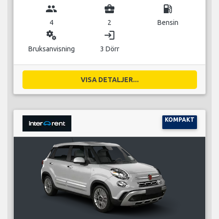
group
business_center
local_gas_station
4
2
Bensin
miscellaneous_services
login
Bruksanvisning
3 Dörr
VISA DETALJER...
KOMPAKT