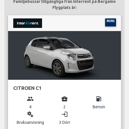
Familjebussar tillgängliga från Interrent på Bergamo
Flygplats är:
MINI
CITROEN C1
group
business_center
local_gas_station
4
2
Bensin
miscellaneous_services
login
Bruksanvisning
3 Dörr