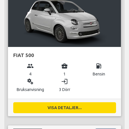
FIAT 500
group
business_center
local_gas_station
4
1
Bensin
miscellaneous_services
login
Bruksanvisning
3 Dörr
VISA DETALJER...