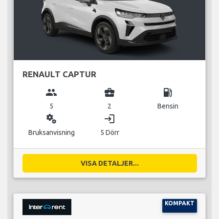
RENAULT CAPTUR
group
business_center
local_gas_station
5
2
Bensin
miscellaneous_services
login
Bruksanvisning
5 Dörr
VISA DETALJER...
KOMPAKT