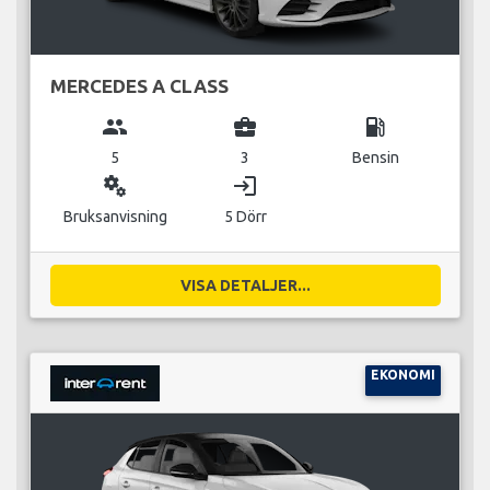
MERCEDES A CLASS
group
business_center
local_gas_station
5
3
Bensin
miscellaneous_services
login
Bruksanvisning
5 Dörr
VISA DETALJER...
EKONOMI