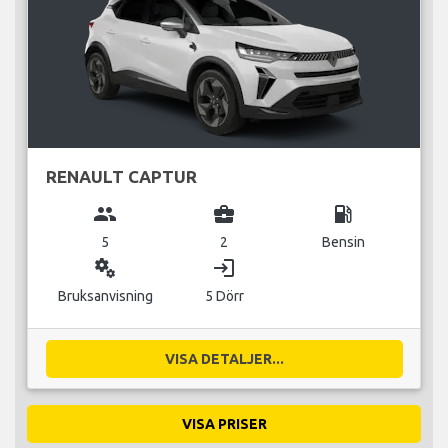
RENAULT CAPTUR
group
business_center
local_gas_station
5
2
Bensin
miscellaneous_services
login
Bruksanvisning
5 Dörr
VISA DETALJER...
VISA PRISER