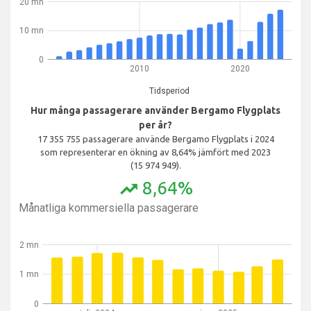
20 mn
10 mn
0
2010
2020
Tidsperiod
Hur många passagerare använder Bergamo Flygplats
per år?
17 355 755 passagerare använde Bergamo Flygplats i 2024
som representerar en ökning av 8,64% jämfört med 2023
(15 974 949).
8,64%
trending_up
Månatliga kommersiella passagerare
2 mn
1 mn
0