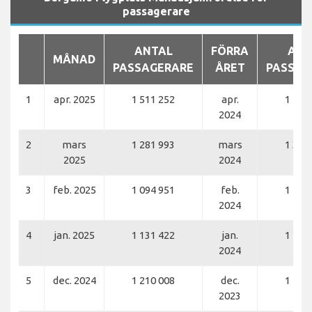
passagerare
ANTAL
FÖRRA
ANT
MÅNAD
PASSAGERARE
ÅRET
PASSAG
1
apr. 2025
1 511 252
apr.
1 496
2024
2
mars
1 281 993
mars
1 351
2025
2024
3
feb. 2025
1 094 951
feb.
1 152
2024
4
jan. 2025
1 131 422
jan.
1 237
2024
5
dec. 2024
1 210 008
dec.
1 256
2023