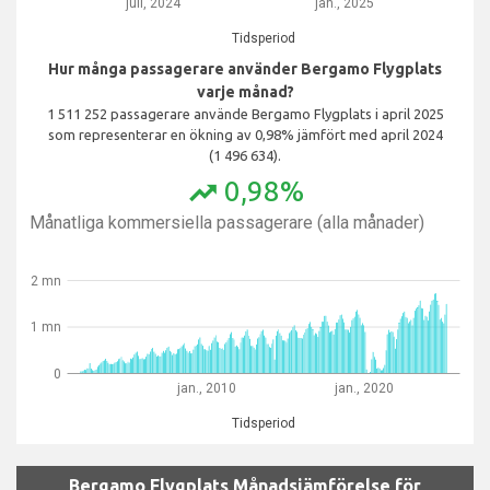
juli, 2024
jan., 2025
Tidsperiod
Hur många passagerare använder Bergamo Flygplats
varje månad?
1 511 252 passagerare använde Bergamo Flygplats i april 2025
som representerar en ökning av 0,98% jämfört med april 2024
(1 496 634).
0,98%
trending_up
Månatliga kommersiella passagerare (alla månader)
2 mn
1 mn
0
jan., 2010
jan., 2020
Tidsperiod
Bergamo Flygplats Månadsjämförelse för