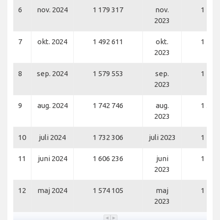
6
nov. 2024
1 179 317
nov.
1 167
2023
7
okt. 2024
1 492 611
okt.
1 414
2023
8
sep. 2024
1 579 553
sep.
1 420
2023
9
aug. 2024
1 742 746
aug.
1 582
2023
10
juli 2024
1 732 306
juli 2023
1 483
11
juni 2024
1 606 236
juni
1 440
2023
12
maj 2024
1 574 105
maj
1 411
2023