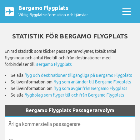
Bergamo Flygplats
Viktig flygplatsinformation och tjänster
STATISTIK FÖR BERGAMO FLYGPLATS
En rad statistik som täcker passagerarvolymer, totalt antal
flygningar och antal flyg till och från destinationer med
förbindelser till
Bergamo Flygplats
Se alla
flyg och destinationer tillgängliga på Bergamo Flygplats
Se liveinformation om
flyg som anländer till Bergamo Flygplats
Se liveinformation om
flyg som avgår från Bergamo Flygplats
Se alla
flygbolag som flyger till och från Bergamo Flygplats
Bergamo Flygplats Passagerarvolym
Årliga kommersiella passagerare