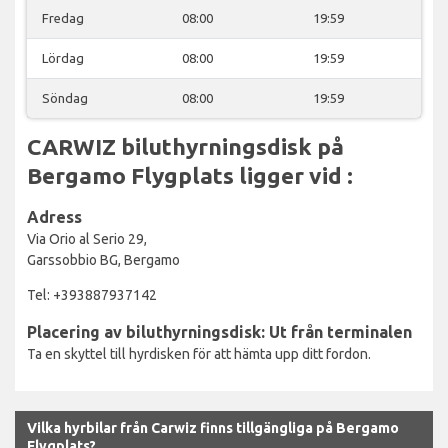
Fredag
08:00
19:59
Lördag
08:00
19:59
Söndag
08:00
19:59
CARWIZ biluthyrningsdisk på
Bergamo Flygplats ligger vid :
Adress
Via Orio al Serio 29,
Garssobbio BG, Bergamo
Tel: +393887937142
Placering av biluthyrningsdisk: Ut från terminalen
Ta en skyttel till hyrdisken för att hämta upp ditt fordon.
Vilka hyrbilar från Carwiz finns tillgängliga på Bergamo
Flygplats?