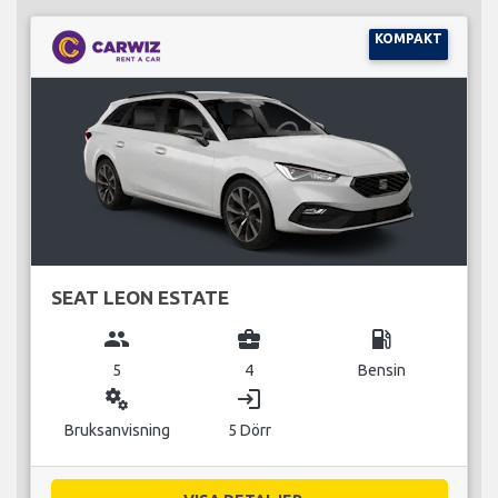
KOMPAKT
SEAT LEON ESTATE
group
business_center
local_gas_station
5
4
Bensin
miscellaneous_services
login
Bruksanvisning
5 Dörr