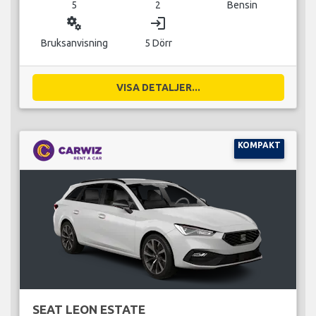
5
2
Bensin
miscellaneous_services
login
Bruksanvisning
5 Dörr
VISA DETALJER...
KOMPAKT
SEAT LEON ESTATE