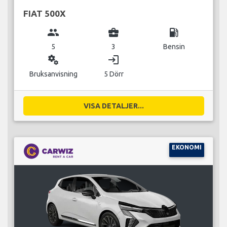
FIAT 500X
group
business_center
local_gas_station
5
3
Bensin
miscellaneous_services
login
Bruksanvisning
5 Dörr
VISA DETALJER...
EKONOMI