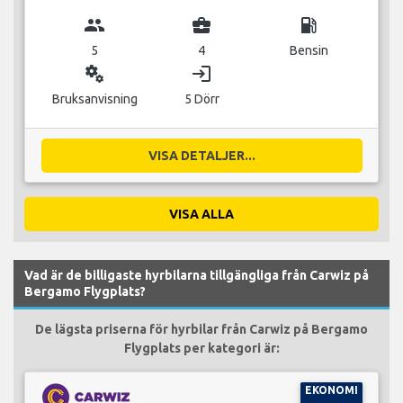
group
business_center
local_gas_station
5
4
Bensin
miscellaneous_services
login
Bruksanvisning
5 Dörr
VISA DETALJER...
VISA ALLA
Vad är de billigaste hyrbilarna tillgängliga från Carwiz på
Bergamo Flygplats?
De lägsta priserna för hyrbilar från Carwiz på Bergamo
Flygplats per kategori är:
EKONOMI