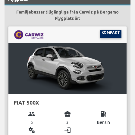
Familjebussar tillgängliga från Carwiz på Bergamo
Flygplats är:
KOMPAKT
FIAT 500X
group
business_center
local_gas_station
5
3
Bensin
miscellaneous_services
login