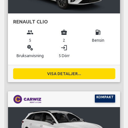
RENAULT CLIO
group
business_center
local_gas_station
5
2
Bensin
miscellaneous_services
login
Bruksanvisning
5 Dörr
VISA DETALJER...
KOMPAKT