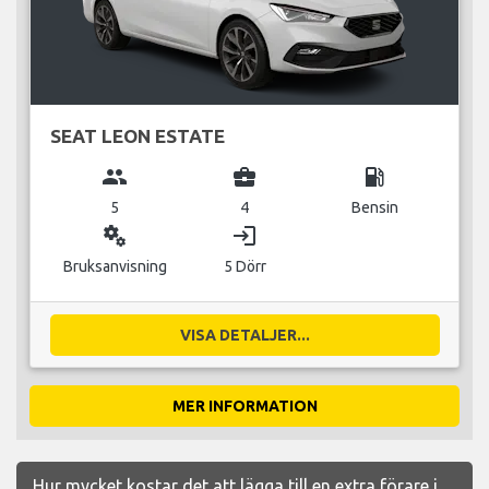
SEAT LEON ESTATE
group
business_center
local_gas_station
5
4
Bensin
miscellaneous_services
login
Bruksanvisning
5 Dörr
VISA DETALJER...
MER INFORMATION
Hur mycket kostar det att lägga till en extra förare i