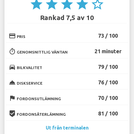
star
star
star
star
star_border
Rankad 7,5 av 10
credit_card
73 / 100
PRIS
timer
21 minuter
GENOMSNITTLIG VÄNTAN
directions_car
79 / 100
BILKVALITET
room_service
76 / 100
DISKSERVICE
flag
70 / 100
FORDONSUTLÄMNING
beenhere
81 / 100
FORDONSÅTERLÄMNING
Ut från terminalen