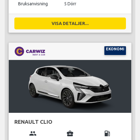
Bruksanvisning
5 Dörr
VISA DETALJER...
EKONOMI
RENAULT CLIO
group
business_center
local_gas_station