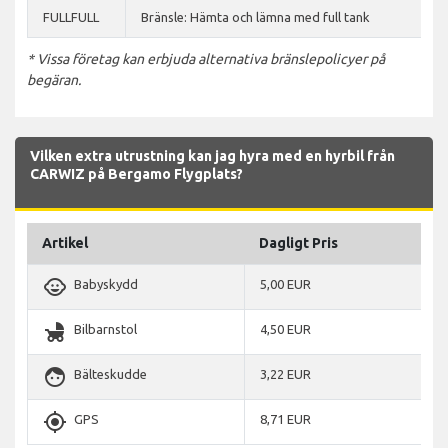
FULLFULL
Bränsle: Hämta och lämna med full tank
* Vissa företag kan erbjuda alternativa bränslepolicyer på
begäran.
Vilken extra utrustning kan jag hyra med en hyrbil från
CARWIZ på Bergamo Flygplats?
Artikel
Dagligt Pris
child_care
Babyskydd
5,00 EUR
child_friendly
Bilbarnstol
4,50 EUR
face
Bälteskudde
3,22 EUR
gps_fixed
GPS
8,71 EUR