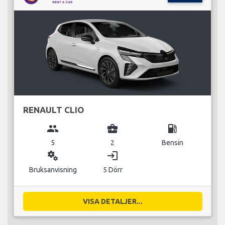
RENAULT CLIO
group
business_center
local_gas_station
5
2
Bensin
miscellaneous_services
login
Bruksanvisning
5 Dörr
VISA DETALJER...