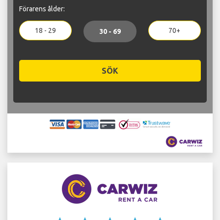
Förarens ålder:
18 - 29
70+
30 - 69
SÖK