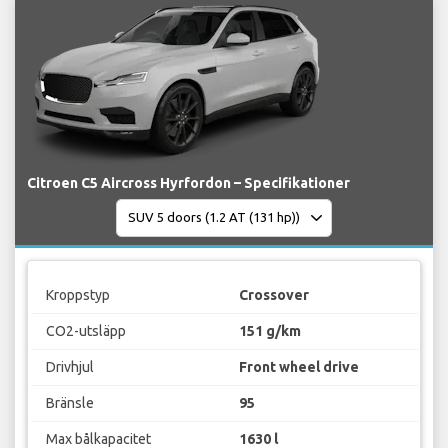
Citroen C5 Aircross Hyrfordon – Specifikationer
Kroppstyp
Crossover
CO2-utsläpp
151 g/km
Drivhjul
Front wheel drive
Bränsle
95
Max bålkapacitet
1630 l