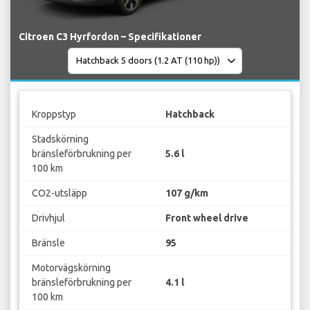
Citroen C3 Hyrfordon – Specifikationer
Kroppstyp
Hatchback
Stadskörning
bränsleförbrukning per
5.6 l
100 km
CO2-utsläpp
107 g/km
Drivhjul
Front wheel drive
Bränsle
95
Motorvägskörning
bränsleförbrukning per
4.1 l
100 km