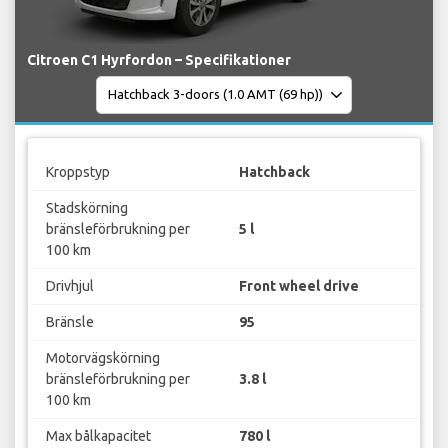
Citroen C1 Hyrfordon – Specifikationer
Kroppstyp
Hatchback
Stadskörning
bränsleförbrukning per
5 l
100 km
Drivhjul
Front wheel drive
Bränsle
95
Motorvägskörning
bränsleförbrukning per
3.8 l
100 km
Max bålkapacitet
780 l