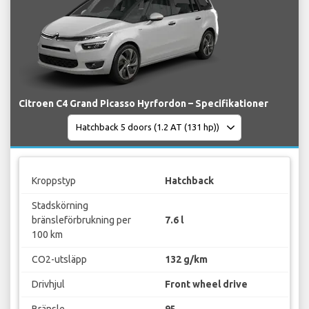
Citroen C4 Grand Picasso Hyrfordon – Specifikationer
Kroppstyp
Hatchback
Stadskörning
bränsleförbrukning per
7.6 l
100 km
CO2-utsläpp
132 g/km
Drivhjul
Front wheel drive