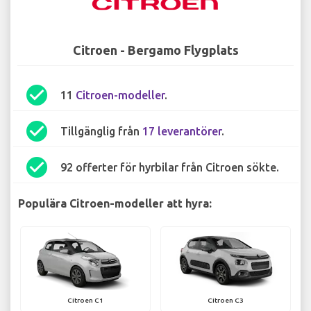
Citroen - Bergamo Flygplats
check_circle
11
Citroen-modeller
.
check_circle
Tillgänglig från
17 leverantörer
.
check_circle
92 offerter för hyrbilar från Citroen sökte.
Populära Citroen-modeller att hyra:
Citroen C1
Citroen C3