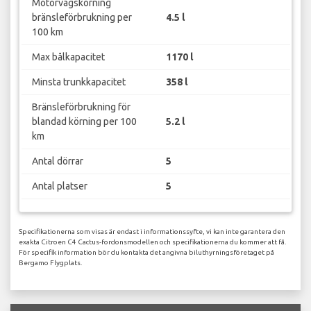
Motorvägskörning
bränsleförbrukning per
4.5 l
100 km
Max bålkapacitet
1170 l
Minsta trunkkapacitet
358 l
Bränsleförbrukning för
blandad körning per 100
5.2 l
km
Antal dörrar
5
Antal platser
5
Specifikationerna som visas är endast i informationssyfte, vi kan inte garantera den
exakta Citroen C4 Cactus-fordonsmodellen och specifikationerna du kommer att få.
För specifik information bör du kontakta det angivna biluthyrningsföretaget på
Bergamo Flygplats.