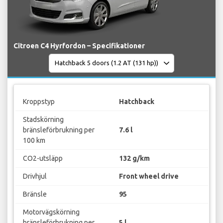
Citroen C4 Hyrfordon – Specifikationer
Kroppstyp
Hatchback
Stadskörning
bränsleförbrukning per
7.6 l
100 km
CO2-utsläpp
132 g/km
Drivhjul
Front wheel drive
Bränsle
95
Motorvägskörning
bränsleförbrukning per
5 l