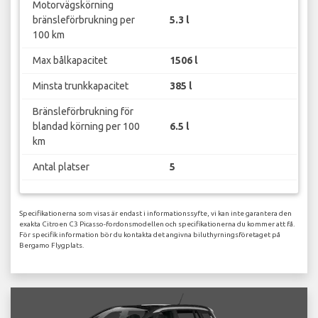
Motorvägskörning
bränsleförbrukning per
5.3 l
100 km
Max bålkapacitet
1506 l
Minsta trunkkapacitet
385 l
Bränsleförbrukning för
blandad körning per 100
6.5 l
km
Antal platser
5
Specifikationerna som visas är endast i informationssyfte, vi kan inte garantera den
exakta Citroen C3 Picasso-fordonsmodellen och specifikationerna du kommer att få.
För specifik information bör du kontakta det angivna biluthyrningsföretaget på
Bergamo Flygplats.