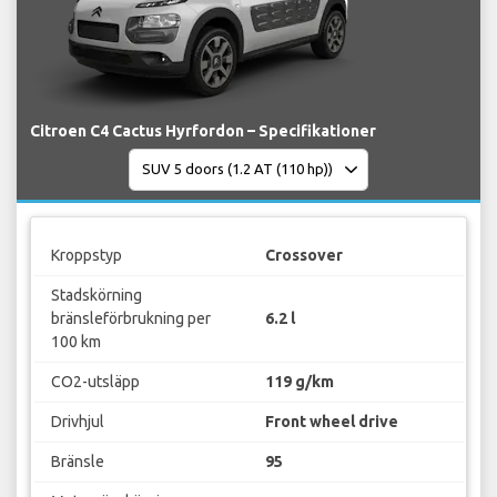
Citroen C4 Cactus Hyrfordon – Specifikationer
Kroppstyp
Crossover
Stadskörning
bränsleförbrukning per
6.2 l
100 km
CO2-utsläpp
119 g/km
Drivhjul
Front wheel drive
Bränsle
95