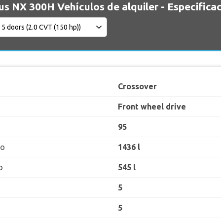
us NX 300H Vehículos de alquiler - Especifica
Crossover
Front wheel drive
95
ro
1436 l
o
545 l
5
5