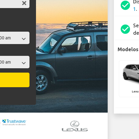
Di
check_circle
1
.
Se
check_circle
de
Modelos 
Lexu