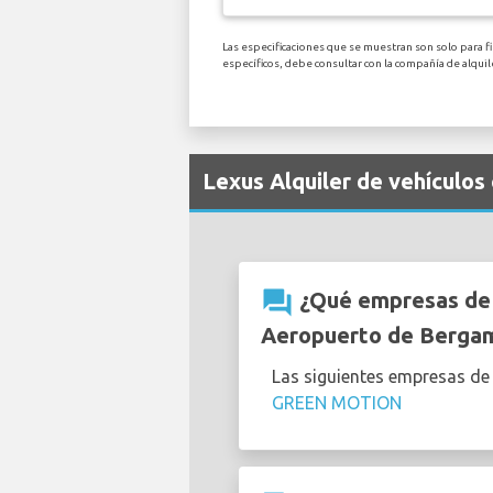
Las especificaciones que se muestran son solo para f
específicos, debe consultar con la compañía de alqu
Lexus Alquiler de vehículo
question_answer
¿Qué empresas de a
Aeropuerto de Berga
Las siguientes empresas de
GREEN MOTION