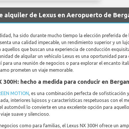
de alquiler de Lexus en Aeropuerto de Ber
idad, ha sido durante mucho tiempo la elección preferida de l
enta una calidad impecable, un rendimiento superior y un lujo
a aquellos que buscan una experiencia de conducción exquisita
tunidad de alquilar un vehículo Lexus es una oportunidad para 
 para una reunión de negocios o para explorar el encanto ital
rgamo prometen un viaje memorable.
X 300H: hecho a medida para conducir en Berga
REEN MOTION
, es una combinación perfecta de sofisticación 
da, interiores lujosos y características respetuosas con el m
del automóvil lo convierte en una excelente opción para aquell
iaje suave y silencioso.
negocios como para familias, el Lexus NX 300H ofrece un ampl