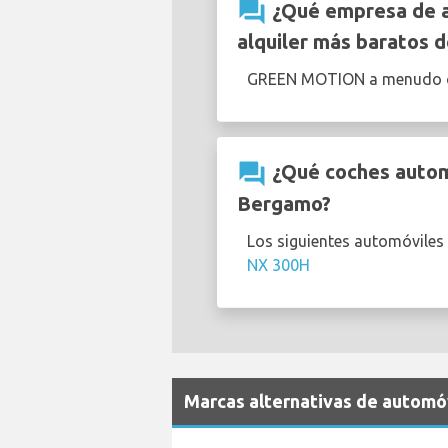
question_answer
¿Qué empresa de a
alquiler más baratos 
GREEN MOTION a menudo o
question_answer
¿Qué coches automá
Bergamo?
Los siguientes automóviles
NX 300H
Marcas alternativas de automó