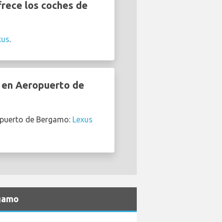
rece los coches de
xus
.
r en Aeropuerto de
ropuerto de Bergamo:
Lexus
rgamo