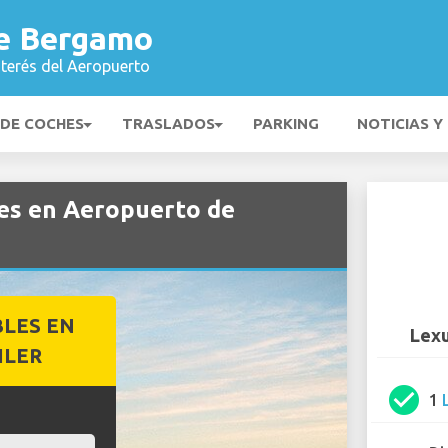
e Bergamo
nterés del Aeropuerto
 DE COCHES
TRASLADOS
PARKING
NOTICIAS Y
hes en Aeropuerto de
BLES EN
Lexu
ILER
check_circle
1