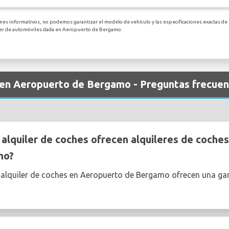
ines informativos, no podemos garantizar el modelo de vehículo y las especificaciones exactas de
iler de automóviles dada en Aeropuerto de Bergamo.
s en Aeropuerto de Bergamo - Preguntas frecue
lquiler de coches ofrecen alquileres de coche
mo?
 alquiler de coches en Aeropuerto de Bergamo ofrecen una g