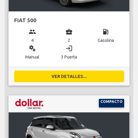
FIAT 500
group
business_center
local_gas_station
4
2
Gasolina
miscellaneous_services
login
Manual
3 Puerta
VER DETALLES...
COMPACTO