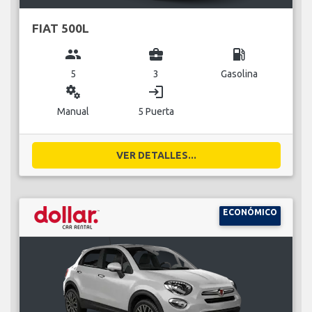
FIAT 500L
group
business_center
local_gas_station
5
3
Gasolina
miscellaneous_services
login
Manual
5 Puerta
VER DETALLES...
ECONÓMICO