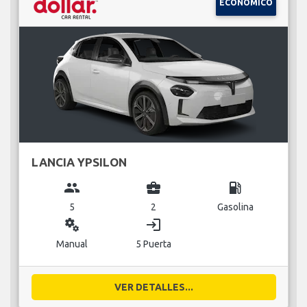
ECONÓMICO
LANCIA YPSILON
group
business_center
local_gas_station
5
2
Gasolina
miscellaneous_services
login
Manual
5 Puerta
VER DETALLES...