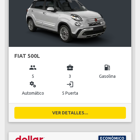
FIAT 500L
group
business_center
local_gas_station
5
3
Gasolina
miscellaneous_services
login
Automático
5 Puerta
VER DETALLES...
ECONÓMICO