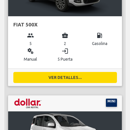
FIAT 500X
group
business_center
local_gas_station
5
2
Gasolina
miscellaneous_services
login
Manual
5 Puerta
VER DETALLES...
MINI