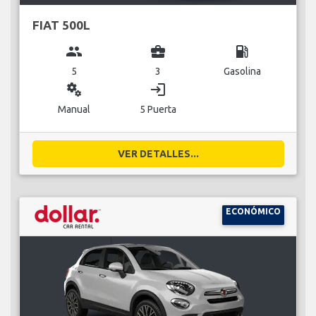
FIAT 500L
group
business_center
local_gas_station
5
3
Gasolina
miscellaneous_services
login
Manual
5 Puerta
VER DETALLES...
ECONÓMICO