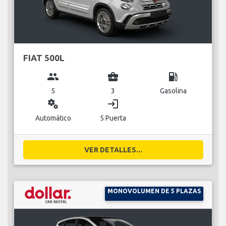
FIAT 500L
group
business_center
local_gas_station
5
3
Gasolina
miscellaneous_services
login
Automático
5 Puerta
VER DETALLES...
MONOVOLUMEN DE 5 PLAZAS