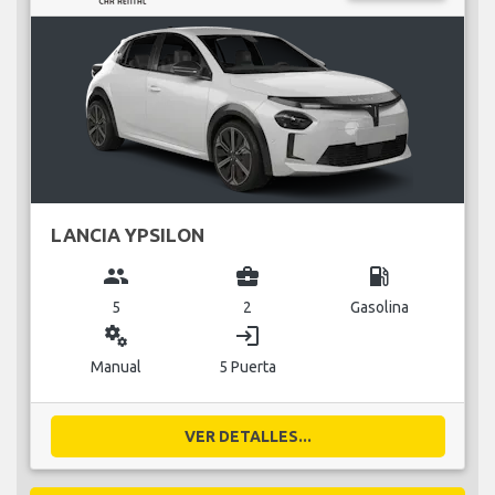
LANCIA YPSILON
group
business_center
local_gas_station
5
2
Gasolina
miscellaneous_services
login
Manual
5 Puerta
VER DETALLES...