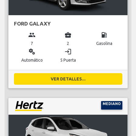
FORD GALAXY
group
business_center
local_gas_station
7
2
Gasolina
miscellaneous_services
login
Automático
5 Puerta
VER DETALLES...
MEDIANO