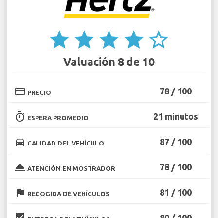
star
star
star
star
star_border
Valuación 8 de 10
credit_card
78 / 100
PRECIO
timer
21 minutos
ESPERA PROMEDIO
directions_car
87 / 100
CALIDAD DEL VEHÍCULO
room_service
78 / 100
ATENCIÓN EN MOSTRADOR
flag
81 / 100
RECOGIDA DE VEHÍCULOS
beenhere
80 / 100