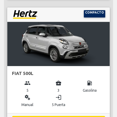
COMPACTO
FIAT 500L
group
business_center
local_gas_station
5
3
Gasolina
miscellaneous_services
login
Manual
5 Puerta