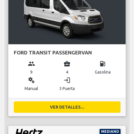
FORD TRANSIT PASSENGERVAN
group
business_center
local_gas_station
9
4
Gasolina
miscellaneous_services
login
Manual
5 Puerta
VER DETALLES...
MEDIANO