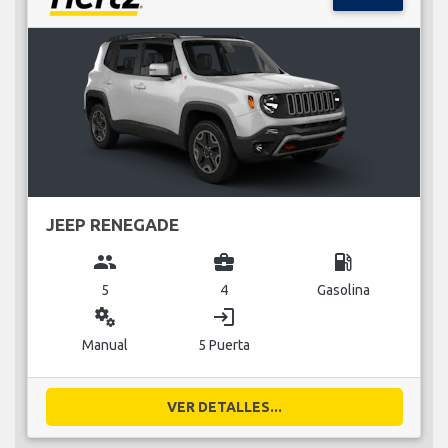
JEEP RENEGADE
group
business_center
local_gas_station
5
4
Gasolina
miscellaneous_services
login
Manual
5 Puerta
VER DETALLES...