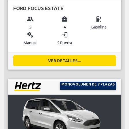
FORD FOCUS ESTATE
group
business_center
local_gas_station
5
4
Gasolina
miscellaneous_services
login
Manual
5 Puerta
VER DETALLES...
MONOVOLUMEN DE 7 PLAZAS