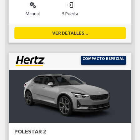
miscellaneous_services
login
Manual
5 Puerta
VER DETALLES...
COMPACTO ESPECIAL
POLESTAR 2