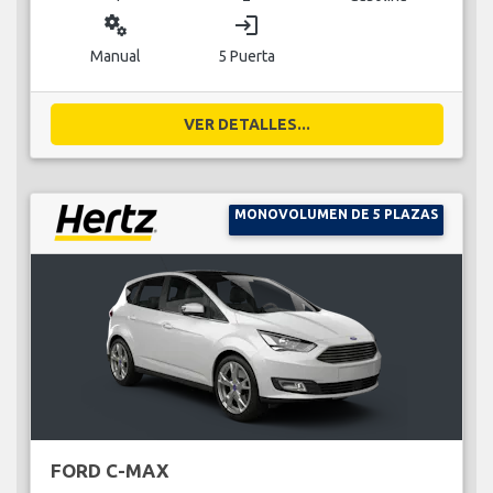
miscellaneous_services
login
Manual
5 Puerta
VER DETALLES...
MONOVOLUMEN DE 5 PLAZAS
FORD C-MAX