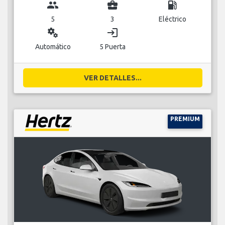
group
business_center
local_gas_station
5
3
Eléctrico
miscellaneous_services
login
Automático
5 Puerta
VER DETALLES...
PREMIUM