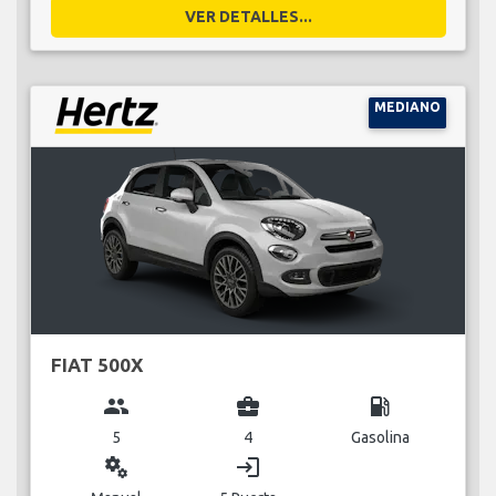
VER DETALLES...
MEDIANO
FIAT 500X
group
business_center
local_gas_station
5
4
Gasolina
miscellaneous_services
login