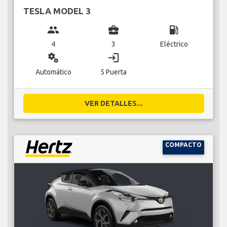
TESLA MODEL 3
group
business_center
local_gas_station
4
3
Eléctrico
miscellaneous_services
login
Automático
5 Puerta
VER DETALLES...
COMPACTO