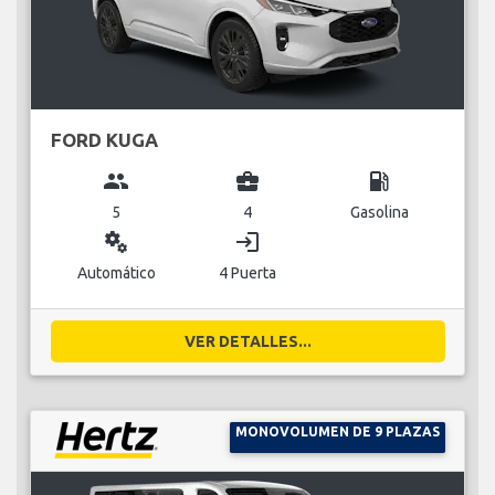
FORD KUGA
group
business_center
local_gas_station
5
4
Gasolina
miscellaneous_services
login
Automático
4 Puerta
VER DETALLES...
MONOVOLUMEN DE 9 PLAZAS