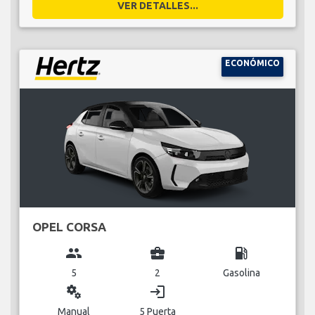
VER DETALLES...
ECONÓMICO
OPEL CORSA
group
business_center
local_gas_station
5
2
Gasolina
miscellaneous_services
login
Manual
5 Puerta