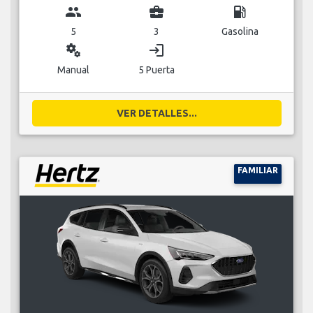
group
business_center
local_gas_station
5
3
Gasolina
miscellaneous_services
login
Manual
5 Puerta
VER DETALLES...
FAMILIAR