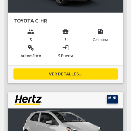
TOYOTA C-HR
group
business_center
local_gas_station
5
3
Gasolina
miscellaneous_services
login
Automático
5 Puerta
VER DETALLES...
MINI