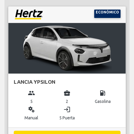
ECONÓMICO
LANCIA YPSILON
group
business_center
local_gas_station
5
2
Gasolina
miscellaneous_services
login
Manual
5 Puerta