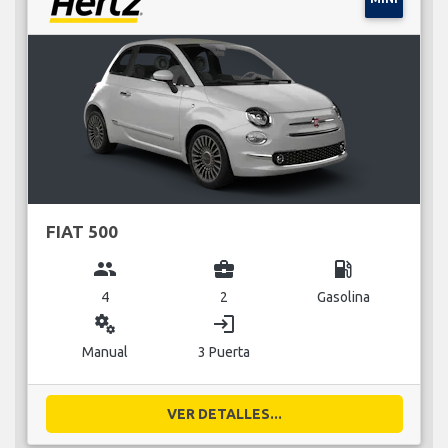
FIAT 500
group
business_center
local_gas_station
4
2
Gasolina
miscellaneous_services
login
Manual
3 Puerta
VER DETALLES...