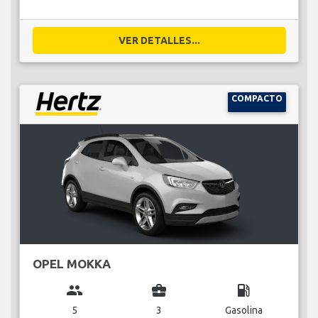
VER DETALLES...
COMPACTO
OPEL MOKKA
group
business_center
local_gas_station
5
3
Gasolina