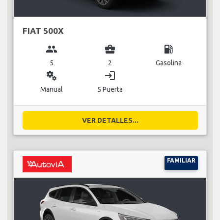
FIAT 500X
group
business_center
local_gas_station
5
2
Gasolina
miscellaneous_services
login
Manual
5 Puerta
VER DETALLES...
FAMILIAR