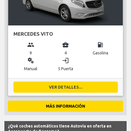
MERCEDES VITO
group
business_center
local_gas_station
9
4
Gasolina
miscellaneous_services
login
Manual
5 Puerta
VER DETALLES...
MÁS INFORMACIÓN
¿Qué coches automáticos tiene Autovia en oferta en