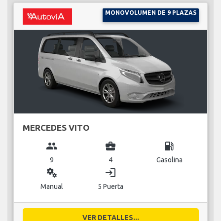
MONOVOLUMEN DE 9 PLAZAS
MERCEDES VITO
group
business_center
local_gas_station
9
4
Gasolina
miscellaneous_services
login
Manual
5 Puerta
VER DETALLES...