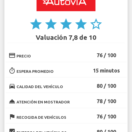
star
star
star
star
star_border
Valuación 7,8 de 10
credit_card
76 / 100
PRECIO
timer
15 minutos
ESPERA PROMEDIO
directions_car
80 / 100
CALIDAD DEL VEHÍCULO
room_service
78 / 100
ATENCIÓN EN MOSTRADOR
flag
76 / 100
RECOGIDA DE VEHÍCULOS
beenhere
80 / 100