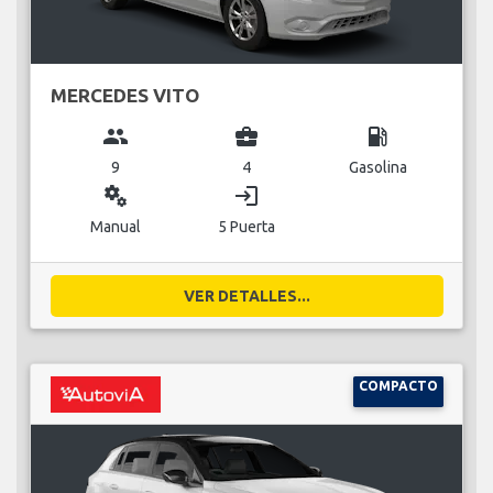
MERCEDES VITO
group
business_center
local_gas_station
9
4
Gasolina
miscellaneous_services
login
Manual
5 Puerta
VER DETALLES...
COMPACTO