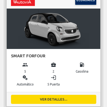
ECONÓMICO
SMART FORFOUR
group
business_center
local_gas_station
5
2
Gasolina
miscellaneous_services
login
Automático
5 Puerta
VER DETALLES...