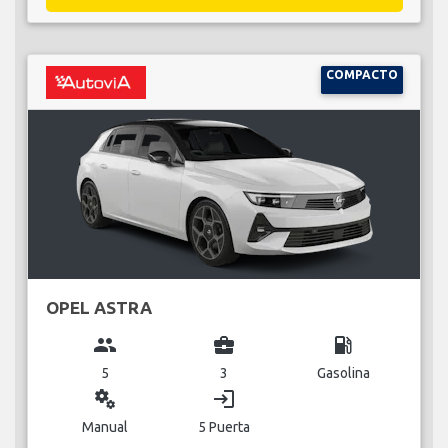
COMPACTO
OPEL ASTRA
group
business_center
local_gas_station
5
3
Gasolina
miscellaneous_services
login
Manual
5 Puerta