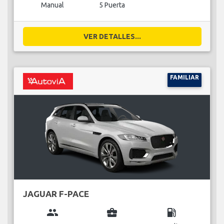
Manual
5 Puerta
VER DETALLES...
FAMILIAR
JAGUAR F-PACE
group
business_center
local_gas_station