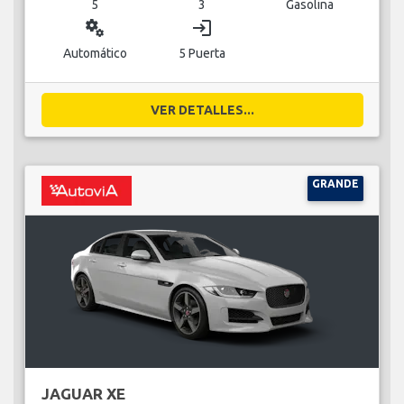
5
3
Gasolina
miscellaneous_services
login
Automático
5 Puerta
VER DETALLES...
GRANDE
JAGUAR XE