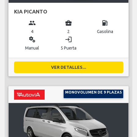
KIA PICANTO
group
business_center
local_gas_station
4
2
Gasolina
miscellaneous_services
login
Manual
5 Puerta
VER DETALLES...
MONOVOLUMEN DE 9 PLAZAS