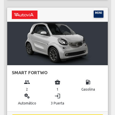
MINI
SMART FORTWO
group
business_center
local_gas_station
2
1
Gasolina
miscellaneous_services
login
Automático
3 Puerta