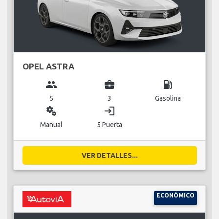
OPEL ASTRA
group
business_center
local_gas_station
5
3
Gasolina
miscellaneous_services
login
Manual
5 Puerta
VER DETALLES...
ECONÓMICO