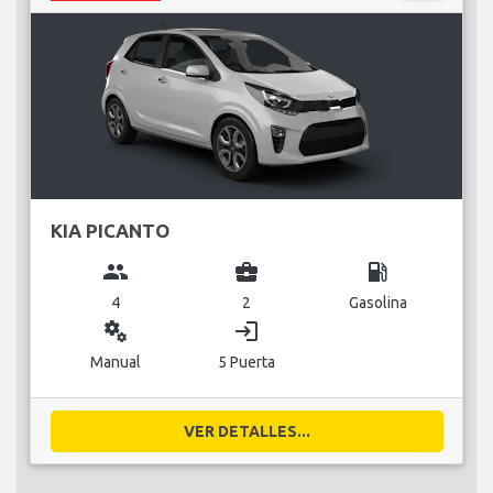
KIA PICANTO
group
business_center
local_gas_station
4
2
Gasolina
miscellaneous_services
login
Manual
5 Puerta
VER DETALLES...