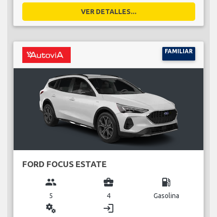
VER DETALLES...
FAMILIAR
FORD FOCUS ESTATE
group
business_center
local_gas_station
5
4
Gasolina
miscellaneous_services
login