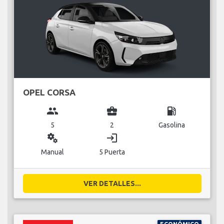
OPEL CORSA
group
business_center
local_gas_station
5
2
Gasolina
miscellaneous_services
login
Manual
5 Puerta
VER DETALLES...