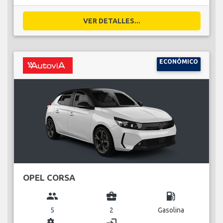
VER DETALLES...
ECONÓMICO
OPEL CORSA
group
business_center
local_gas_station
5
2
Gasolina