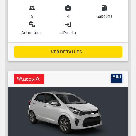
group
business_center
local_gas_station
5
4
Gasolina
miscellaneous_services
login
Automático
4 Puerta
VER DETALLES...
MINI