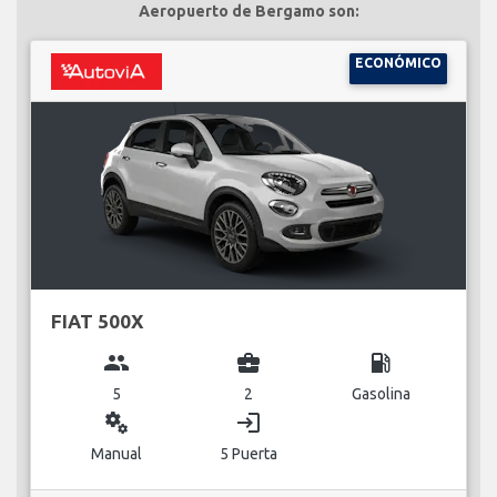
Aeropuerto de Bergamo son:
ECONÓMICO
FIAT 500X
group
business_center
local_gas_station
5
2
Gasolina
miscellaneous_services
login
Manual
5 Puerta