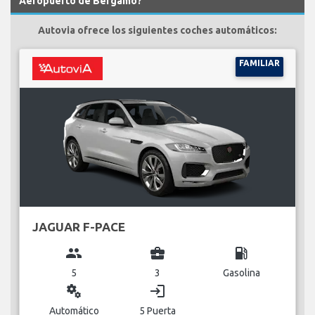
Aeropuerto de Bergamo?
Autovia ofrece los siguientes coches automáticos:
FAMILIAR
JAGUAR F-PACE
group
business_center
local_gas_station
5
3
Gasolina
miscellaneous_services
login
Automático
5 Puerta