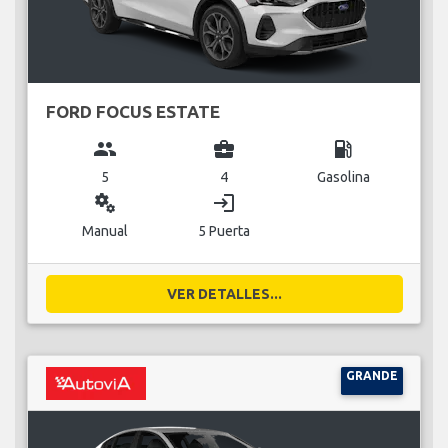
FORD FOCUS ESTATE
group
business_center
local_gas_station
5
4
Gasolina
miscellaneous_services
login
Manual
5 Puerta
VER DETALLES...
GRANDE