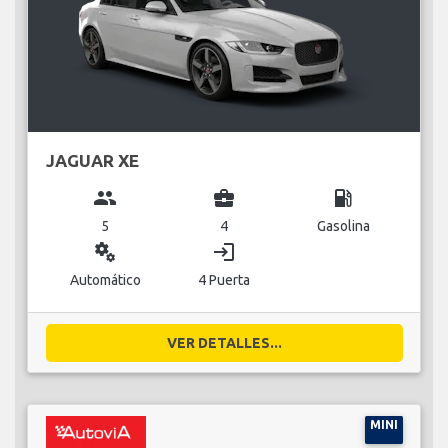
JAGUAR XE
group
business_center
local_gas_station
5
4
Gasolina
miscellaneous_services
login
Automático
4 Puerta
VER DETALLES...
MINI