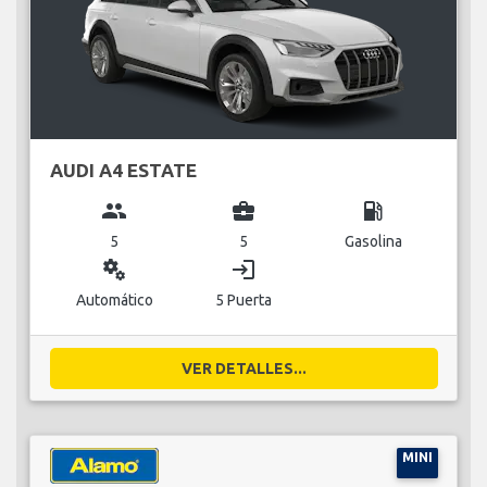
AUDI A4 ESTATE
group
business_center
local_gas_station
5
5
Gasolina
miscellaneous_services
login
Automático
5 Puerta
VER DETALLES...
MINI