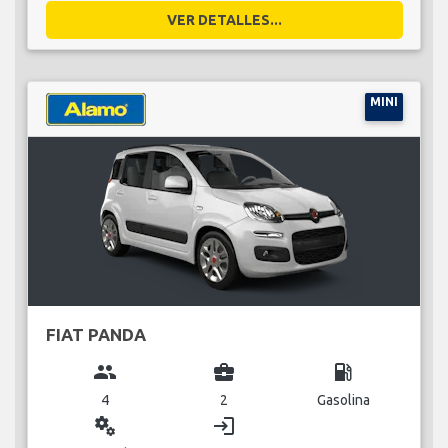
VER DETALLES...
MINI
FIAT PANDA
group
business_center
local_gas_station
4
2
Gasolina
miscellaneous_services
login