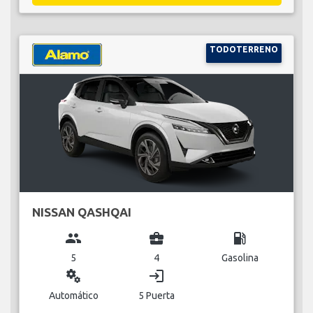
TODOTERRENO
NISSAN QASHQAI
group
business_center
local_gas_station
5
4
Gasolina
miscellaneous_services
login
Automático
5 Puerta