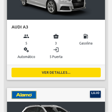
AUDI A3
group
business_center
local_gas_station
5
3
Gasolina
miscellaneous_services
login
Automático
5 Puerta
VER DETALLES...
LUJO