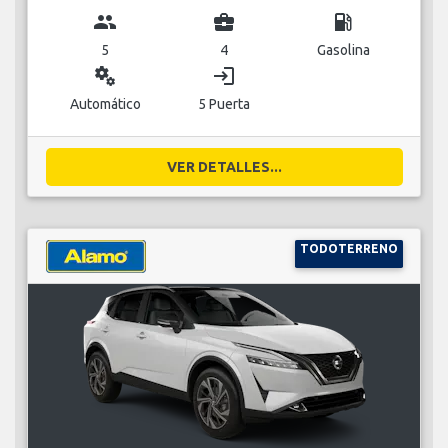
group
business_center
local_gas_station
5
4
Gasolina
miscellaneous_services
login
Automático
5 Puerta
VER DETALLES...
TODOTERRENO