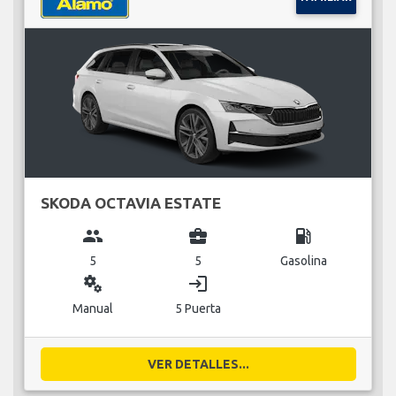
SKODA OCTAVIA ESTATE
group
business_center
local_gas_station
5
5
Gasolina
miscellaneous_services
login
Manual
5 Puerta
VER DETALLES...