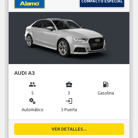
COMPACTO ESPECIAL
AUDI A3
group
business_center
local_gas_station
5
3
Gasolina
miscellaneous_services
login
Automático
5 Puerta
VER DETALLES...