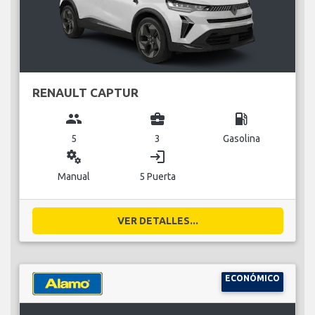
RENAULT CAPTUR
group
business_center
local_gas_station
5
3
Gasolina
miscellaneous_services
login
Manual
5 Puerta
VER DETALLES...
ECONÓMICO