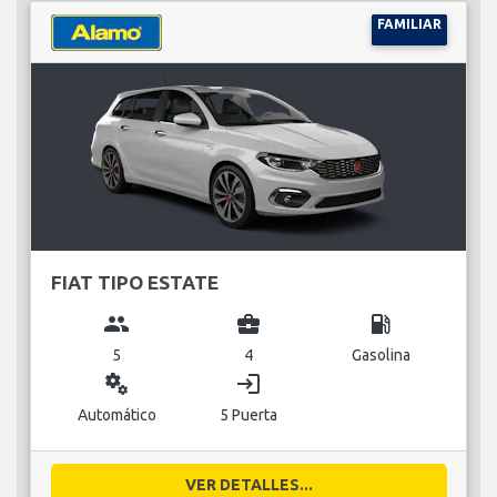
FAMILIAR
FIAT TIPO ESTATE
group
business_center
local_gas_station
5
4
Gasolina
miscellaneous_services
login
Automático
5 Puerta
VER DETALLES...