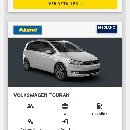
VER DETALLES...
MEDIANO
VOLKSWAGEN TOURAN
group
business_center
local_gas_station
5
4
Gasolina
miscellaneous_services
login
Automático
4 Puerta