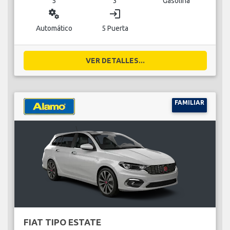
5
3
Gasolina
miscellaneous_services
login
Automático
5 Puerta
VER DETALLES...
FAMILIAR
FIAT TIPO ESTATE