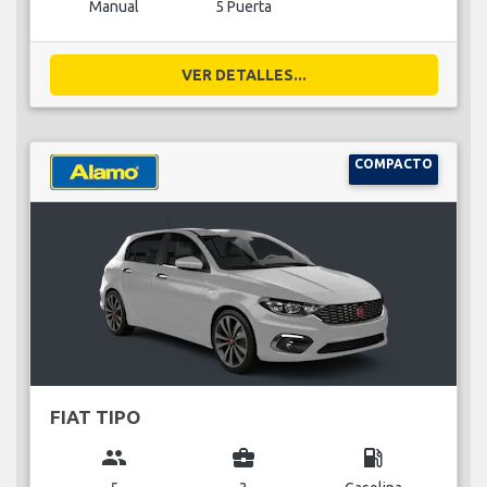
Manual
5 Puerta
VER DETALLES...
COMPACTO
FIAT TIPO
group
business_center
local_gas_station