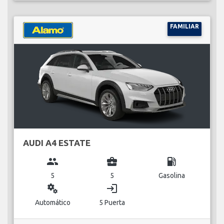
FAMILIAR
AUDI A4 ESTATE
group
business_center
local_gas_station
5
5
Gasolina
miscellaneous_services
login
Automático
5 Puerta