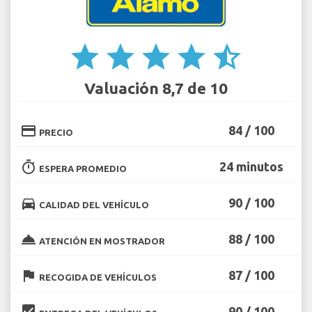
star
star
star
star
star_half
Valuación 8,7 de 10
credit_card
84 / 100
PRECIO
timer
24 minutos
ESPERA PROMEDIO
directions_car
90 / 100
CALIDAD DEL VEHÍCULO
room_service
88 / 100
ATENCIÓN EN MOSTRADOR
flag
87 / 100
RECOGIDA DE VEHÍCULOS
beenhere
90 / 100