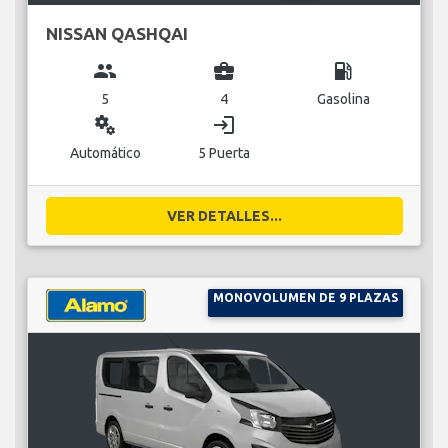
NISSAN QASHQAI
group
business_center
local_gas_station
5
4
Gasolina
miscellaneous_services
login
Automático
5 Puerta
VER DETALLES...
MONOVOLUMEN DE 9 PLAZAS