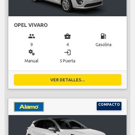
OPEL VIVARO
group
business_center
local_gas_station
9
4
Gasolina
miscellaneous_services
login
Manual
5 Puerta
VER DETALLES...
COMPACTO