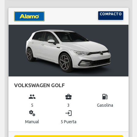
COMPACTO
VOLKSWAGEN GOLF
group
business_center
local_gas_station
5
3
Gasolina
miscellaneous_services
login
Manual
5 Puerta