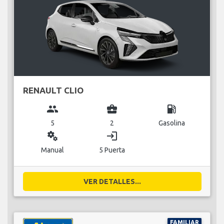
RENAULT CLIO
group
business_center
local_gas_station
5
2
Gasolina
miscellaneous_services
login
Manual
5 Puerta
VER DETALLES...
FAMILIAR