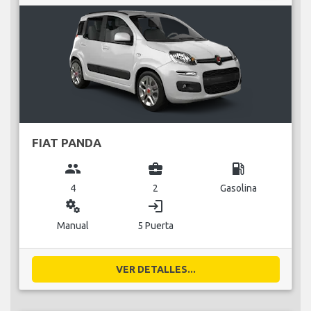
FIAT PANDA
group
business_center
local_gas_station
4
2
Gasolina
miscellaneous_services
login
Manual
5 Puerta
VER DETALLES...