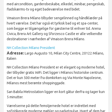
med aircondition, garderobeskabe, elkedel, minibar, pengeskab,
fladskærms-tv og eget badeværelse med bidet.
Vmaison Brera Milano tilbyder sengelinned og håndklæder på
hvert værelse. Det har også et tyrkisk bad og et spa-center,
som begge er tilgængelige for gæsterne til enhver tid. Arena
Civica, Brera Art Gallery og Sforzesco Castle er alle velkendte
destinationer i nærheden af Vmaison Brera Milano.
NH Collection Milano President
Adresse:
Largo Augusto 10, Milan City Centre, 20122 Milano,
Italien
NH Collection Milano President er et elegant og moderne hotel,
der tilbyder gratis WiFi. Det ligger i Milanos historiske centrum.
Det er kun 500 meter fra domkirken og Via Monte Napoleone,
Milanos mest berømte shoppinggade.
San Babila Metrostation ligger en kort gåtur derfra og tager kun
5 minutter.
Værelserne på dette femstjernede hotel er indrettet med
sofistikerede moderne møbler og parketgulve. Hvert af dem har