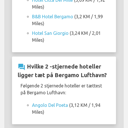
Hotel Città Dei Mille
(3,09 KM / 1,92
Miles)
B&B Hotel Bergamo
(3,2 KM / 1,99
Miles)
Hotel San Giorgio
(3,24 KM / 2,01
Miles)
question_answer
Hvilke 2 -stjernede hoteller
ligger tæt på Bergamo Lufthavn?
Følgende 2 stjernede hoteller er tættest
på Bergamo Lufthavn:
Angolo Del Poeta
(3,12 KM / 1,94
Miles)