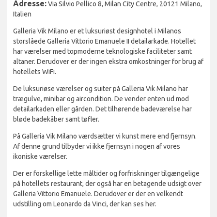
Adresse:
Via Silvio Pellico 8, Milan City Centre, 20121 Milano,
Italien
Galleria Vik Milano er et luksuriøst designhotel i Milanos
storslåede Galleria Vittorio Emanuele II detailarkade. Hotellet
har værelser med topmoderne teknologiske faciliteter samt
altaner. Derudover er der ingen ekstra omkostninger for brug af
hotellets WiFi.
De luksuriøse værelser og suiter på Galleria Vik Milano har
trægulve, minibar og aircondition. De vender enten ud mod
detailarkaden eller gården. Det tilhørende badeværelse har
bløde badekåber samt tøfler.
På Galleria Vik Milano værdsætter vi kunst mere end fjernsyn.
Af denne grund tilbyder vi ikke fjernsyn i nogen af vores
ikoniske værelser.
Der er forskellige lette måltider og forfriskninger tilgængelige
på hotellets restaurant, der også har en betagende udsigt over
Galleria Vittorio Emanuele. Derudover er der en velkendt
udstilling om Leonardo da Vinci, der kan ses her.