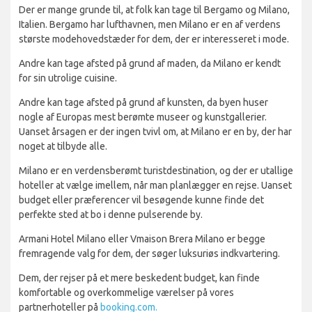
Der er mange grunde til, at folk kan tage til Bergamo og Milano,
Italien. Bergamo har lufthavnen, men Milano er en af verdens
største modehovedstæder for dem, der er interesseret i mode.
Andre kan tage afsted på grund af maden, da Milano er kendt
for sin utrolige cuisine.
Andre kan tage afsted på grund af kunsten, da byen huser
nogle af Europas mest berømte museer og kunstgallerier.
Uanset årsagen er der ingen tvivl om, at Milano er en by, der har
noget at tilbyde alle.
Milano er en verdensberømt turistdestination, og der er utallige
hoteller at vælge imellem, når man planlægger en rejse. Uanset
budget eller præferencer vil besøgende kunne finde det
perfekte sted at bo i denne pulserende by.
Armani Hotel Milano eller Vmaison Brera Milano er begge
fremragende valg for dem, der søger luksuriøs indkvartering.
Dem, der rejser på et mere beskedent budget, kan finde
komfortable og overkommelige værelser på vores
partnerhoteller på
booking.com.