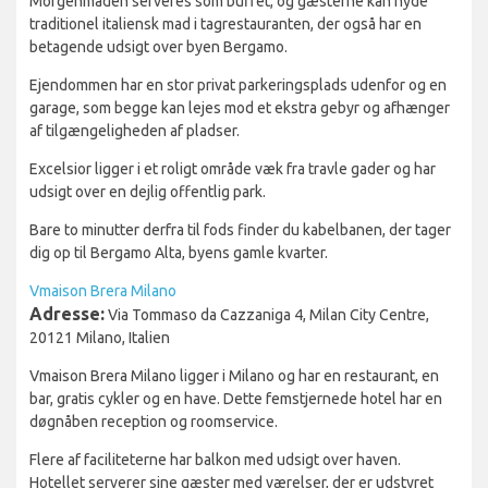
Morgenmaden serveres som buffet, og gæsterne kan nyde
traditionel italiensk mad i tagrestauranten, der også har en
betagende udsigt over byen Bergamo.
Ejendommen har en stor privat parkeringsplads udenfor og en
garage, som begge kan lejes mod et ekstra gebyr og afhænger
af tilgængeligheden af pladser.
Excelsior ligger i et roligt område væk fra travle gader og har
udsigt over en dejlig offentlig park.
Bare to minutter derfra til fods finder du kabelbanen, der tager
dig op til Bergamo Alta, byens gamle kvarter.
Vmaison Brera Milano
Adresse:
Via Tommaso da Cazzaniga 4, Milan City Centre,
20121 Milano, Italien
Vmaison Brera Milano ligger i Milano og har en restaurant, en
bar, gratis cykler og en have. Dette femstjernede hotel har en
døgnåben reception og roomservice.
Flere af faciliteterne har balkon med udsigt over haven.
Hotellet serverer sine gæster med værelser, der er udstyret