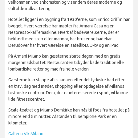
velkommen ved ankomsten og viser dem deres moderne og
stilfulde indkvartering.
Hotellet ligger i en bygning fra 1930'erne, som Enrico Griffin har
bygget. Hvert værelse har møbler fra Armani Casa og en
Nespresso-kaffemaskine. Hvert af badeværelserne, der er
beklædt med sten eller marmor, har bruser og badekar.
Derudover har hvert værelse en satellit-LCD-tv og en iPad.
På Armani Milano kan gæsterne starte dagen med en gratis
morgenmadsbuffet. Restauranten tilbyder både traditionelle
lombardiske retter og mad fra hele verden.
Gæsterne kan slappe af i saunaen eller det tyrkiske bad efter
en travl dag med møder, shopping eller opdagelse af Milanos
historiske centrum. Dem, der er interesserede i sport, vil kunne
lide fitnesscentret.
Scala-teatret og Milano Domkirke kan nås til fods fra hotellet på
mindre end ti minutter. Afstanden til Sempione Park er en
kilometer.
Galleria Vik Milano