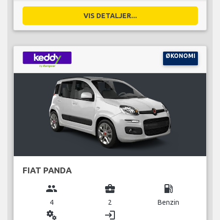
VIS DETALJER...
ØKONOMI
FIAT PANDA
group
business_center
local_gas_station
4
2
Benzin
miscellaneous_services
login