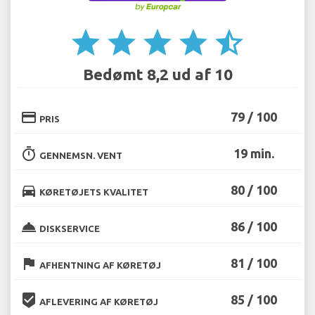
star
star
star
star
star_half
Bedømt 8,2 ud af 10
credit_card
79 / 100
PRIS
timer
19 min.
GENNEMSN. VENT
directions_car
80 / 100
KØRETØJETS KVALITET
room_service
86 / 100
DISKSERVICE
flag
81 / 100
AFHENTNING AF KØRETØJ
beenhere
85 / 100
AFLEVERING AF KØRETØJ