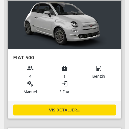
FIAT 500
group
business_center
local_gas_station
4
1
Benzin
miscellaneous_services
login
Manuel
3 Dør
VIS DETALJER...