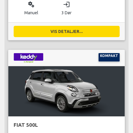
miscellaneous_services
login
Manuel
3 Dør
VIS DETALJER...
KOMPAKT
FIAT 500L