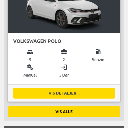
VOLKSWAGEN POLO
group
business_center
local_gas_station
5
2
Benzin
miscellaneous_services
login
Manuel
5 Dør
VIS DETALJER...
VIS ALLE