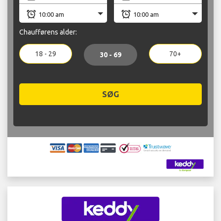
Chaufførens alder:
18 - 29
70+
30 - 69
SØG