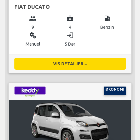
FIAT DUCATO
group
business_center
local_gas_station
9
4
Benzin
miscellaneous_services
login
Manuel
5 Dør
VIS DETALJER...
ØKONOMI