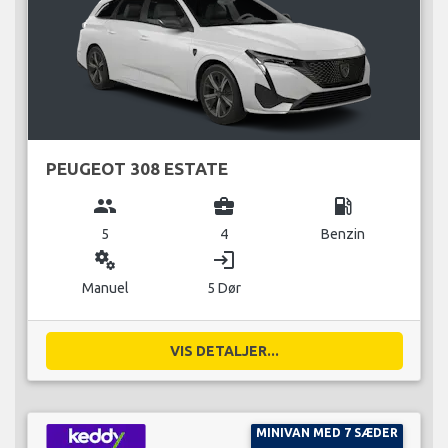
PEUGEOT 308 ESTATE
group
business_center
local_gas_station
5
4
Benzin
miscellaneous_services
login
Manuel
5 Dør
VIS DETALJER...
MINIVAN MED 7 SÆDER