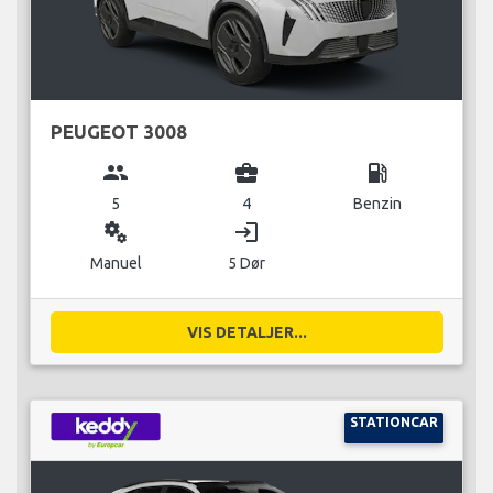
PEUGEOT 3008
group
business_center
local_gas_station
5
4
Benzin
miscellaneous_services
login
Manuel
5 Dør
VIS DETALJER...
STATIONCAR