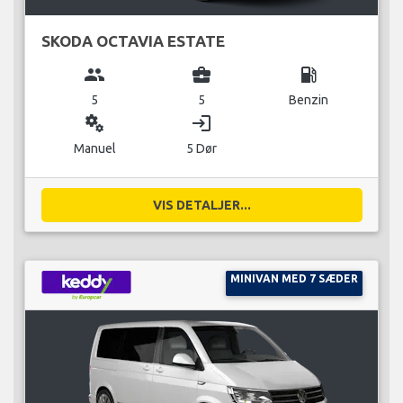
SKODA OCTAVIA ESTATE
group
business_center
local_gas_station
5
5
Benzin
miscellaneous_services
login
Manuel
5 Dør
VIS DETALJER...
MINIVAN MED 7 SÆDER