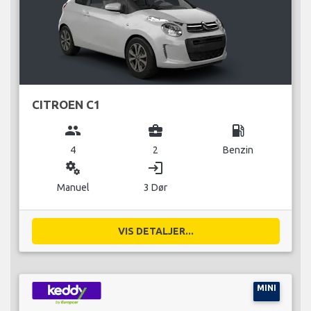
CITROEN C1
group
business_center
local_gas_station
4
2
Benzin
miscellaneous_services
login
Manuel
3 Dør
VIS DETALJER...
MINI