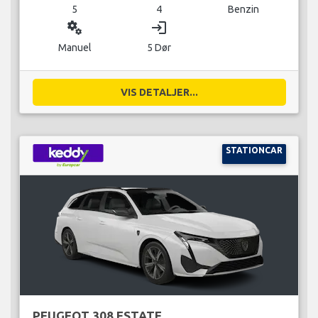
5
4
Benzin
miscellaneous_services
login
Manuel
5 Dør
VIS DETALJER...
STATIONCAR
PEUGEOT 308 ESTATE