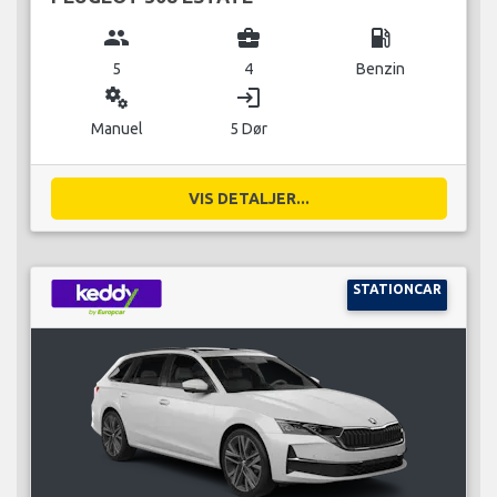
group
business_center
local_gas_station
5
4
Benzin
miscellaneous_services
login
Manuel
5 Dør
VIS DETALJER...
STATIONCAR