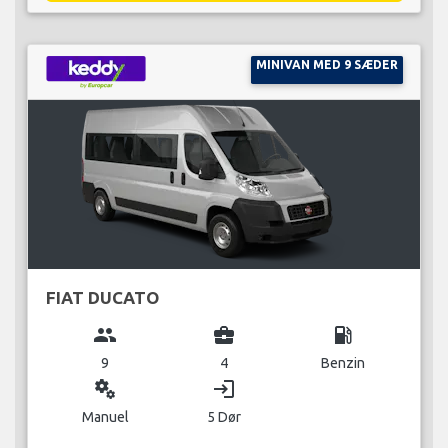
MINIVAN MED 9 SÆDER
FIAT DUCATO
group
business_center
local_gas_station
9
4
Benzin
miscellaneous_services
login
Manuel
5 Dør