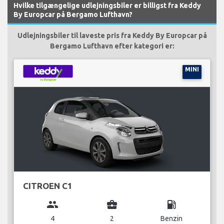
Hvilke tilgængelige udlejningsbiler er billigst fra Keddy
By Europcar på Bergamo Lufthavn?
Udlejningsbiler til laveste pris fra Keddy By Europcar på
Bergamo Lufthavn efter kategori er:
MINI
CITROEN C1
group
business_center
local_gas_station
4
2
Benzin