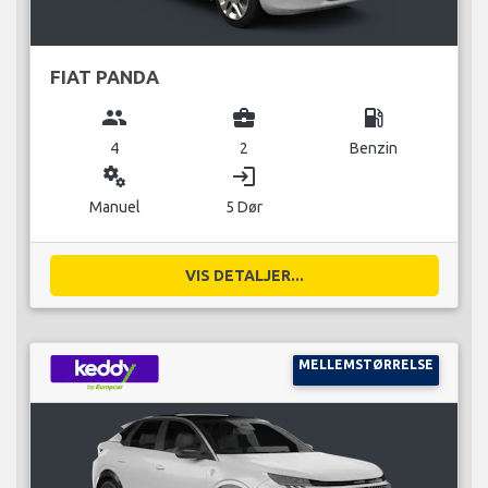
FIAT PANDA
group
business_center
local_gas_station
4
2
Benzin
miscellaneous_services
login
Manuel
5 Dør
VIS DETALJER...
MELLEMSTØRRELSE