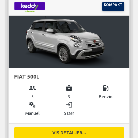
KOMPAKT
FIAT 500L
group
business_center
local_gas_station
5
3
Benzin
miscellaneous_services
login
Manuel
5 Dør
VIS DETALJER...