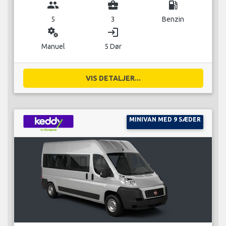
group
business_center
local_gas_station
5
3
Benzin
miscellaneous_services
login
Manuel
5 Dør
VIS DETALJER...
MINIVAN MED 9 SÆDER