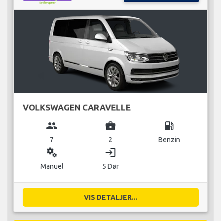
VOLKSWAGEN CARAVELLE
group
business_center
local_gas_station
7
2
Benzin
miscellaneous_services
login
Manuel
5 Dør
VIS DETALJER...