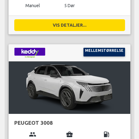
Manuel
5 Dør
VIS DETALJER...
MELLEMSTØRRELSE
PEUGEOT 3008
group
business_center
local_gas_station