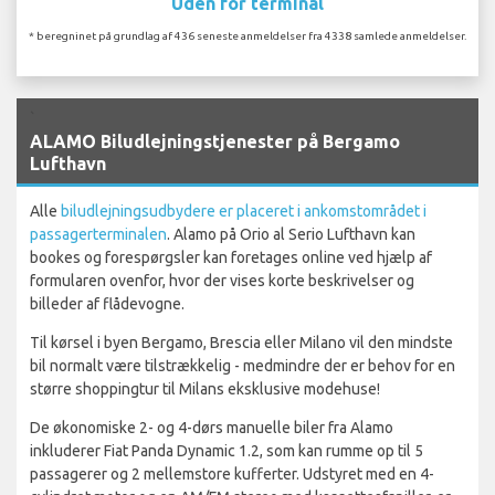
Uden for terminal
* beregninet på grundlag af 436 seneste anmeldelser fra 4338 samlede anmeldelser.
`
ALAMO Biludlejningstjenester på Bergamo
Lufthavn
Alle
biludlejningsudbydere er placeret i ankomstområdet i
passagerterminalen
. Alamo på Orio al Serio Lufthavn kan
bookes og forespørgsler kan foretages online ved hjælp af
formularen ovenfor, hvor der vises korte beskrivelser og
billeder af flådevogne.
Til kørsel i byen Bergamo, Brescia eller Milano vil den mindste
bil normalt være tilstrækkelig - medmindre der er behov for en
større shoppingtur til Milans eksklusive modehuse!
De økonomiske 2- og 4-dørs manuelle biler fra Alamo
inkluderer Fiat Panda Dynamic 1.2, som kan rumme op til 5
passagerer og 2 mellemstore kufferter. Udstyret med en 4-