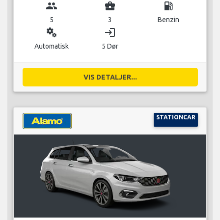
group
business_center
local_gas_station
5
3
Benzin
miscellaneous_services
login
Automatisk
5 Dør
VIS DETALJER...
STATIONCAR