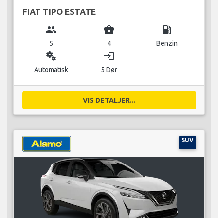
FIAT TIPO ESTATE
group
business_center
local_gas_station
5
4
Benzin
miscellaneous_services
login
Automatisk
5 Dør
VIS DETALJER...
SUV