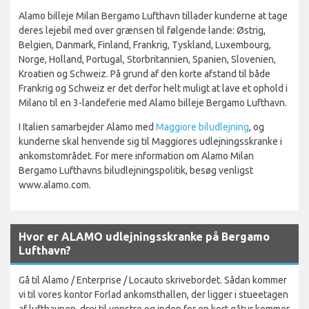
Alamo billeje Milan Bergamo Lufthavn tillader kunderne at tage
deres lejebil med over grænsen til følgende lande: Østrig,
Belgien, Danmark, Finland, Frankrig, Tyskland, Luxembourg,
Norge, Holland, Portugal, Storbritannien, Spanien, Slovenien,
Kroatien og Schweiz. På grund af den korte afstand til både
Frankrig og Schweiz er det derfor helt muligt at lave et ophold i
Milano til en 3-landeferie med Alamo billeje Bergamo Lufthavn.
I Italien samarbejder Alamo med
Maggiore biludlejning
, og
kunderne skal henvende sig til Maggiores udlejningsskranke i
ankomstområdet. For mere information om Alamo Milan
Bergamo Lufthavns biludlejningspolitik, besøg venligst
www.alamo.com.
Hvor er ALAMO udlejningsskranke på Bergamo
Lufthavn?
Gå til Alamo / Enterprise / Locauto skrivebordet. Sådan kommer
vi til vores kontor Forlad ankomsthallen, der ligger i stueetagen
af ​​lufthavnen, drej til venstre og inden for en kort gåtur kommer