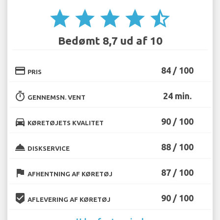
star
star
star
star
star_half
Bedømt 8,7 ud af 10
credit_card
84 / 100
PRIS
timer
24 min.
GENNEMSN. VENT
directions_car
90 / 100
KØRETØJETS KVALITET
room_service
88 / 100
DISKSERVICE
flag
87 / 100
AFHENTNING AF KØRETØJ
beenhere
90 / 100
AFLEVERING AF KØRETØJ