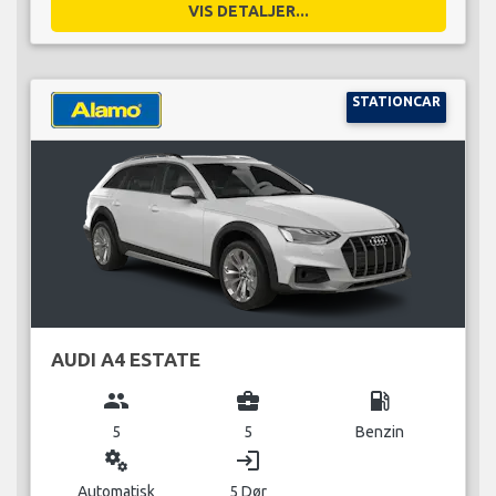
VIS DETALJER...
STATIONCAR
AUDI A4 ESTATE
group
business_center
local_gas_station
5
5
Benzin
miscellaneous_services
login
Automatisk
5 Dør