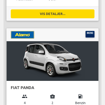
VIS DETALJER...
MINI
FIAT PANDA
group
business_center
local_gas_station
4
2
Benzin