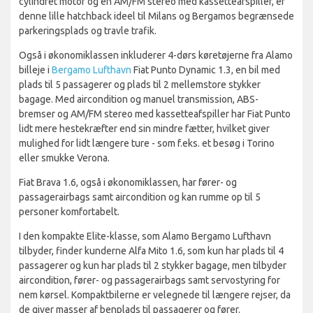
cylindret motor og en AM/FM stereo med kassetteafspiller, er
denne lille hatchback ideel til Milans og Bergamos begrænsede
parkeringsplads og travle trafik.
Også i økonomiklassen inkluderer 4-dørs køretøjerne fra Alamo
billeje i
Bergamo Lufthavn
Fiat Punto Dynamic 1.3, en bil med
plads til 5 passagerer og plads til 2 mellemstore stykker
bagage. Med aircondition og manuel transmission, ABS-
bremser og AM/FM stereo med kassetteafspiller har Fiat Punto
lidt mere hestekræfter end sin mindre fætter, hvilket giver
mulighed for lidt længere ture - som f.eks. et besøg i Torino
eller smukke Verona.
Fiat Brava 1.6, også i økonomiklassen, har fører- og
passagerairbags samt aircondition og kan rumme op til 5
personer komfortabelt.
I den kompakte Elite-klasse, som Alamo Bergamo Lufthavn
tilbyder, finder kunderne Alfa Mito 1.6, som kun har plads til 4
passagerer og kun har plads til 2 stykker bagage, men tilbyder
aircondition, fører- og passagerairbags samt servostyring for
nem kørsel. Kompaktbilerne er velegnede til længere rejser, da
de giver masser af benplads til passagerer og fører.