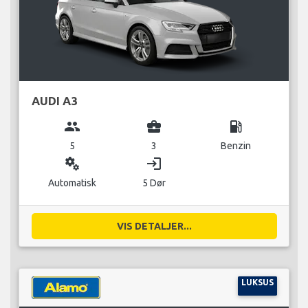
AUDI A3
group
business_center
local_gas_station
5
3
Benzin
miscellaneous_services
login
Automatisk
5 Dør
VIS DETALJER...
LUKSUS