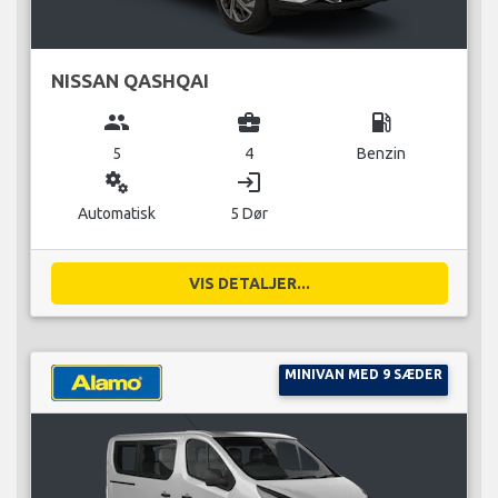
NISSAN QASHQAI
group
business_center
local_gas_station
5
4
Benzin
miscellaneous_services
login
Automatisk
5 Dør
VIS DETALJER...
MINIVAN MED 9 SÆDER