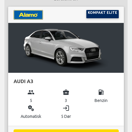
KOMPAKT ELITE
AUDI A3
group
business_center
local_gas_station
5
3
Benzin
miscellaneous_services
login
Automatisk
5 Dør