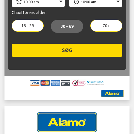
Chaufførens alder:
18 - 29
70+
30 - 69
SØG