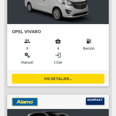
OPEL VIVARO
group
business_center
local_gas_station
9
4
Benzin
miscellaneous_services
login
Manuel
5 Dør
VIS DETALJER...
KOMPAKT