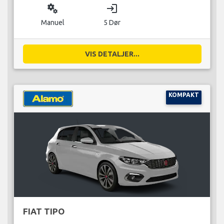
miscellaneous_services
login
Manuel
5 Dør
VIS DETALJER...
KOMPAKT
FIAT TIPO