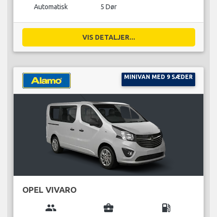
Automatisk
5 Dør
VIS DETALJER...
MINIVAN MED 9 SÆDER
OPEL VIVARO
group
business_center
local_gas_station