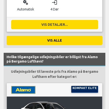
miscellaneous_services
login
Automatisk
4 Dør
VIS DETALJER...
VIS ALLE
Hvilke tilgængelige udlejningsbiler er billigst fra Alamo
på Bergamo Lufthavn?
Udlejningsbiler til laveste pris fra Alamo på Bergamo
Lufthavn efter kategori er:
KOMPAKT ELITE