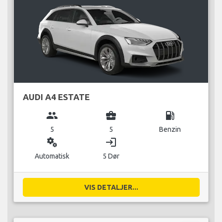
AUDI A4 ESTATE
group
business_center
local_gas_station
5
5
Benzin
miscellaneous_services
login
Automatisk
5 Dør
VIS DETALJER...