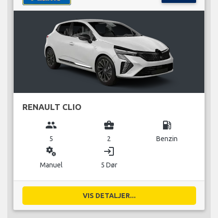
RENAULT CLIO
group
business_center
local_gas_station
5
2
Benzin
miscellaneous_services
login
Manuel
5 Dør
VIS DETALJER...