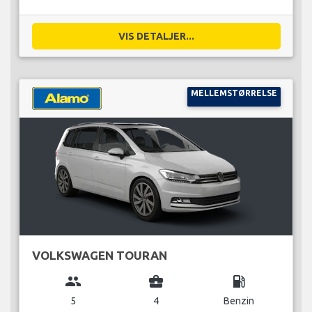
VIS DETALJER...
MELLEMSTØRRELSE
VOLKSWAGEN TOURAN
group
business_center
local_gas_station
5
4
Benzin