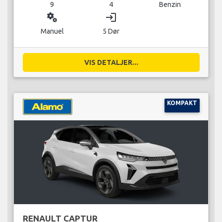
9
4
Benzin
miscellaneous_services
login
Manuel
5 Dør
VIS DETALJER...
KOMPAKT
RENAULT CAPTUR