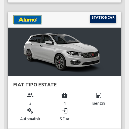
STATIONCAR
FIAT TIPO ESTATE
group
business_center
local_gas_station
5
4
Benzin
miscellaneous_services
login
Automatisk
5 Dør