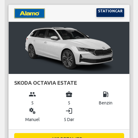
STATIONCAR
SKODA OCTAVIA ESTATE
group
business_center
local_gas_station
5
5
Benzin
miscellaneous_services
login
Manuel
5 Dør