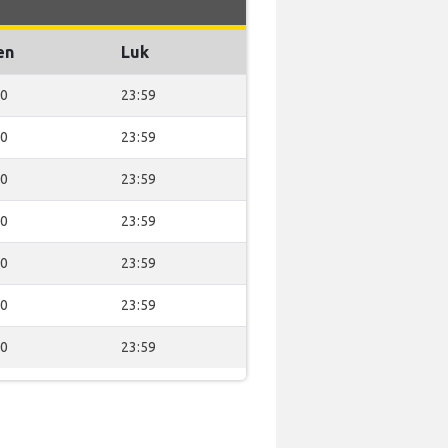
en
Luk
00
23:59
00
23:59
00
23:59
00
23:59
00
23:59
00
23:59
00
23:59