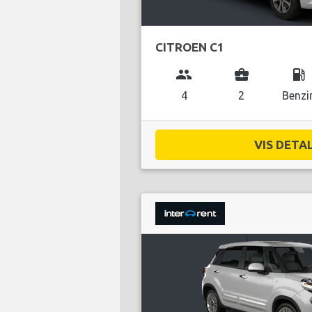
CITROEN C1
group
business_center
local_gas_station
4
2
Benzi
VIS DETAL