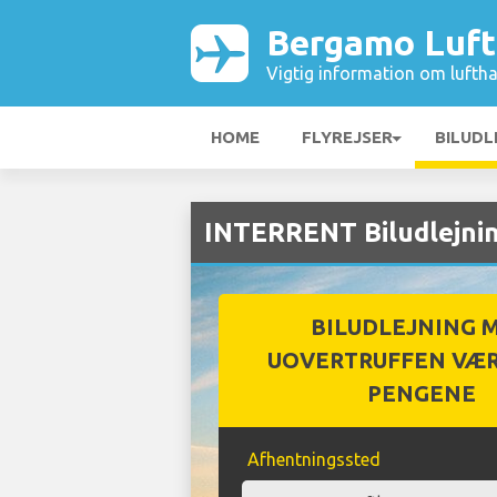
Bergamo Luf
Vigtig information om luftha
HOME
FLYREJSER
BILUDL
INTERRENT Biludlejni
BILUDLEJNING 
UOVERTRUFFEN VÆR
PENGENE
Afhentningssted