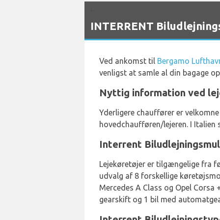
`
INTERRENT Biludlejning
Ved ankomst til
Bergamo Lufthav
venligst at samle al din bagage o
Nyttig information ved lej
Yderligere chauffører er velkomne
hovedchaufføren/lejeren. I Italien s
Interrent Biludlejningsmu
Lejekøretøjer er tilgængelige fra f
udvalg af 8 forskellige køretøjsmod
Mercedes A Class og Opel Corsa + 
gearskift og 1 bil med automatgear
Interrent Biludlejningsty