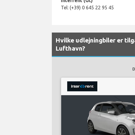
Interrent (Gc)
Tel: (+39) 0 645 22 95 45
Hvilke udlejningbiler er ti
Lufthavn?
D