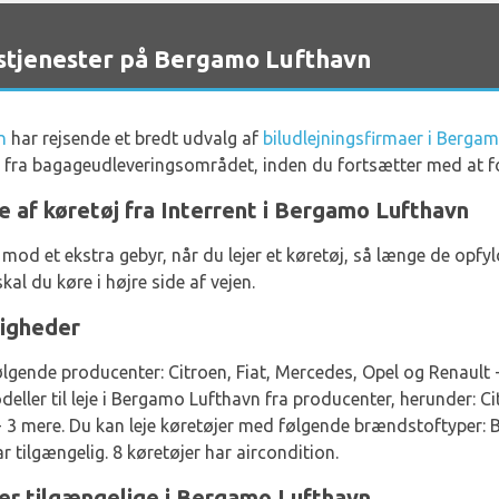
stjenester på Bergamo Lufthavn
n
har rejsende et bredt udvalg af
biludlejningsfirmaer i Berga
p fra bagageudleveringsområdet, inden du fortsætter med at f
e af køretøj fra Interrent i Bergamo Lufthavn
 mod et ekstra gebyr, når du lejer et køretøj, så længe de op
kal du køre i højre side af vejen.
ligheder
ølgende producenter: Citroen, Fiat, Mercedes, Opel og Renault +
eller til leje i Bergamo Lufthavn fra producenter, herunder: Cit
3 mere. Du kan leje køretøjer med følgende brændstoftyper: B
 tilgængelig. 8 køretøjer har aircondition.
per tilgængelige i Bergamo Lufthavn