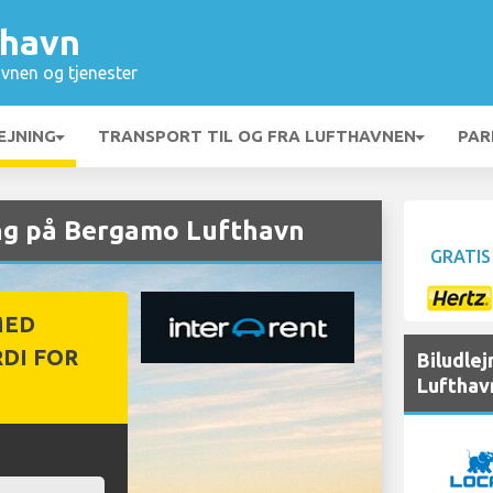
thavn
vnen og tjenester
EJNING
TRANSPORT TIL OG FRA LUFTHAVNEN
PAR
ng på Bergamo Lufthavn
GRATIS
MED
DI FOR
Biludle
Lufthav