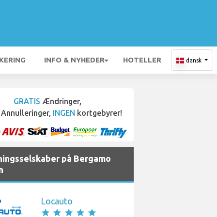
KERING
INFO & NYHEDER
HOTELLER
dansk
GRATIS
Ændringer,
Annulleringer,
INGEN
kortgebyrer!
jningsselskaber på Bergamo
n
Locauto
star
star
star
star
star