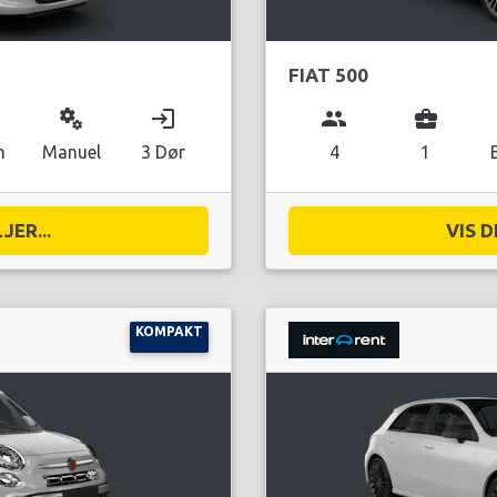
FIAT 500
miscellaneous_services
login
group
business_center
n
Manuel
3 Dør
4
1
JER...
VIS D
KOMPAKT