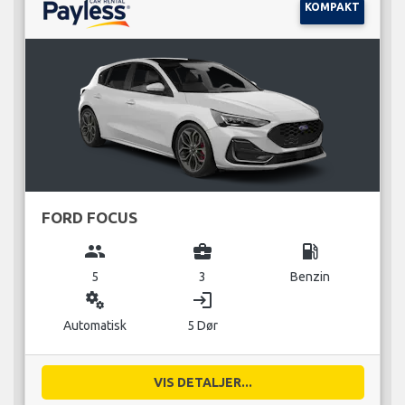
KOMPAKT
FORD FOCUS
group
business_center
local_gas_station
5
3
Benzin
miscellaneous_services
login
Automatisk
5 Dør
VIS DETALJER...