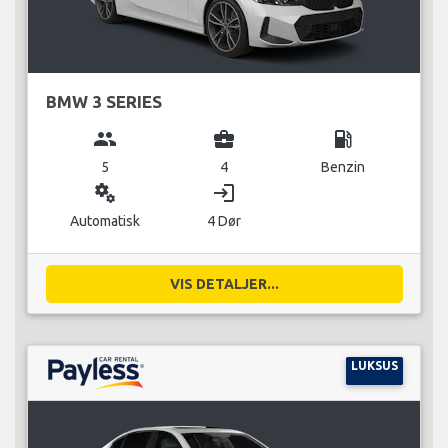
BMW 3 SERIES
group
business_center
local_gas_station
5
4
Benzin
miscellaneous_services
login
Automatisk
4 Dør
VIS DETALJER...
LUKSUS