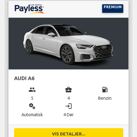
PREMIUM
AUDI A6
group
business_center
local_gas_station
5
4
Benzin
miscellaneous_services
login
Automatisk
4 Dør
VIS DETALJER...