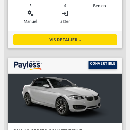
5
4
Benzin
miscellaneous_services
login
Manuel
5 Dør
VIS DETALJER...
CONVERTIBLE