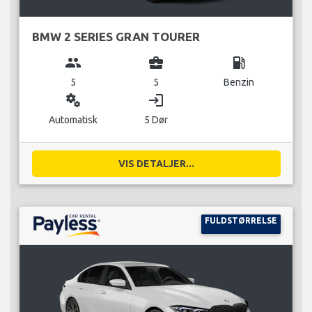
BMW 2 SERIES GRAN TOURER
group
business_center
local_gas_station
5
5
Benzin
miscellaneous_services
login
Automatisk
5 Dør
VIS DETALJER...
FULDSTØRRELSE