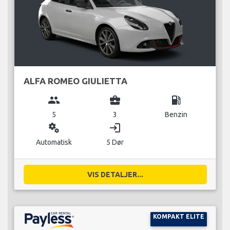
ALFA ROMEO GIULIETTA
group
business_center
local_gas_station
5
3
Benzin
miscellaneous_services
login
Automatisk
5 Dør
VIS DETALJER...
KOMPAKT ELITE