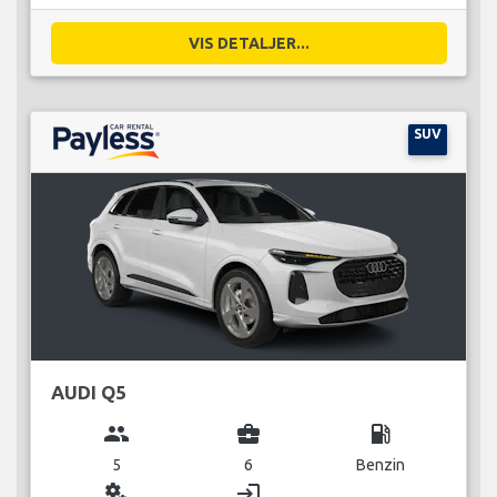
VIS DETALJER...
SUV
AUDI Q5
group
business_center
local_gas_station
5
6
Benzin
miscellaneous_services
login