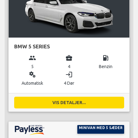
BMW 5 SERIES
group
business_center
local_gas_station
5
4
Benzin
miscellaneous_services
login
Automatisk
4 Dør
VIS DETALJER...
MINIVAN MED 5 SÆDER