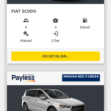
FIAT SCUDO
group
business_center
local_gas_station
9
4
Diesel
miscellaneous_services
login
Manuel
5 Dør
VIS DETALJER...
MINIVAN MED 9 SÆDER