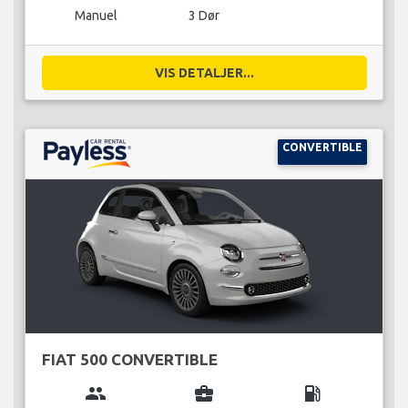
Manuel
3 Dør
VIS DETALJER...
CONVERTIBLE
FIAT 500 CONVERTIBLE
group
business_center
local_gas_station