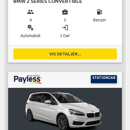
BMW 2 SERIES CONVERTIBLE
group
business_center
local_gas_station
4
3
Benzin
miscellaneous_services
login
Automatisk
2 Dør
VIS DETALJER...
STATIONCAR