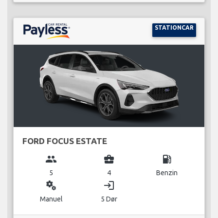
STATIONCAR
FORD FOCUS ESTATE
group
business_center
local_gas_station
5
4
Benzin
miscellaneous_services
login
Manuel
5 Dør