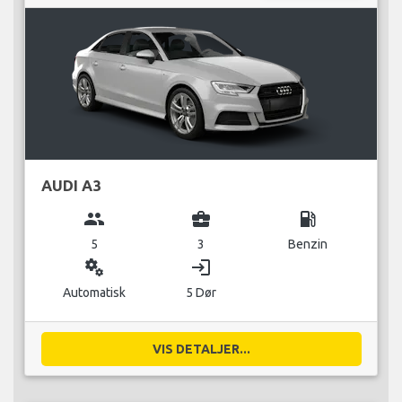
AUDI A3
group
business_center
local_gas_station
5
3
Benzin
miscellaneous_services
login
Automatisk
5 Dør
VIS DETALJER...