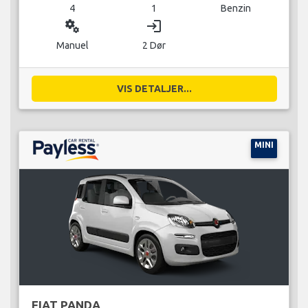
4
1
Benzin
miscellaneous_services
login
Manuel
2 Dør
VIS DETALJER...
MINI
FIAT PANDA