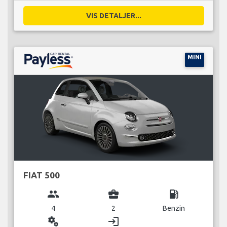
VIS DETALJER...
MINI
FIAT 500
group
business_center
local_gas_station
4
2
Benzin
miscellaneous_services
login