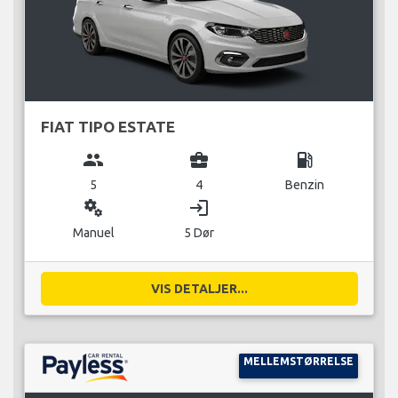
FIAT TIPO ESTATE
group
business_center
local_gas_station
5
4
Benzin
miscellaneous_services
login
Manuel
5 Dør
VIS DETALJER...
MELLEMSTØRRELSE