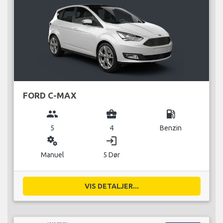
FORD C-MAX
group
business_center
local_gas_station
5
4
Benzin
miscellaneous_services
login
Manuel
5 Dør
VIS DETALJER...