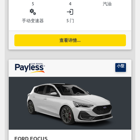
5
4
汽油
miscellaneous_services
login
手动变速器
5 门
查看详情...
小型
FORD FOCUS