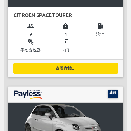
CITROEN SPACETOURER
group
business_center
local_gas_station
9
4
汽油
miscellaneous_services
login
手动变速器
5 门
查看详情...
迷你