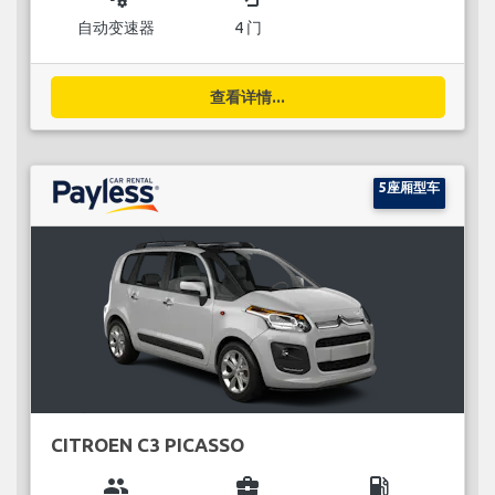
自动变速器
4 门
查看详情...
5座厢型车
CITROEN C3 PICASSO
group
business_center
local_gas_station