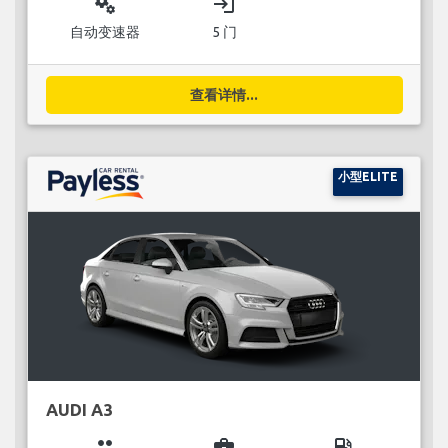
miscellaneous_services
login
自动变速器
5 门
查看详情...
小型ELITE
AUDI A3
group
business_center
local_gas_station