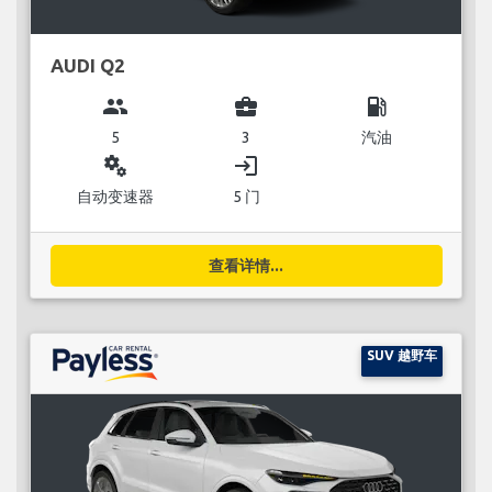
AUDI Q2
group
business_center
local_gas_station
5
3
汽油
miscellaneous_services
login
自动变速器
5 门
查看详情...
SUV 越野车