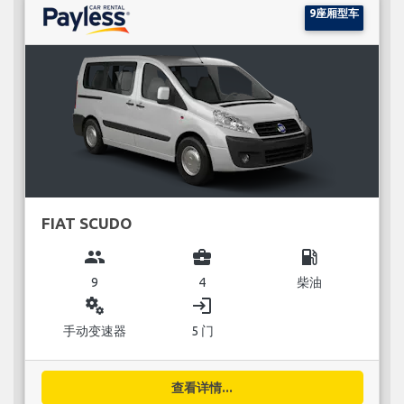
9座厢型车
FIAT SCUDO
group
business_center
local_gas_station
9
4
柴油
miscellaneous_services
login
手动变速器
5 门
查看详情...