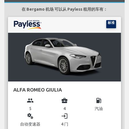
在 Bergamo 机场 可以从 Payless 租用的车有：
标准
ALFA ROMEO GIULIA
group
business_center
local_gas_station
5
4
汽油
miscellaneous_services
login
自动变速器
4 门