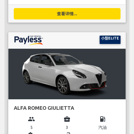
查看详情...
小型ELITE
ALFA ROMEO GIULIETTA
group
business_center
local_gas_station
5
3
汽油