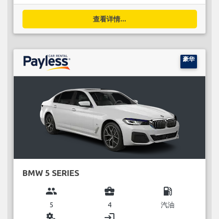
查看详情...
豪华
BMW 5 SERIES
group
business_center
local_gas_station
5
4
汽油
miscellaneous_services
login