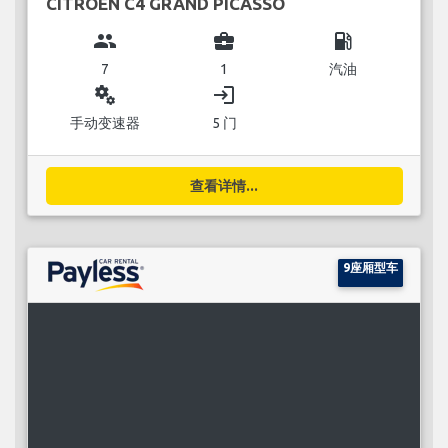
CITROEN C4 GRAND PICASSO
group
business_center
local_gas_station
7
1
汽油
miscellaneous_services
login
手动变速器
5 门
查看详情...
9座厢型车