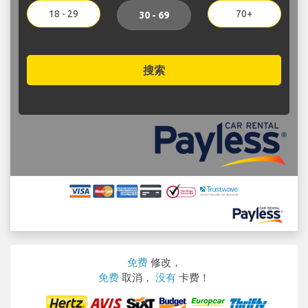
18 - 29
70+
30 - 69
搜索
免费
修改，
免费
取消，
没有
卡费！