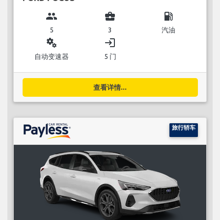
group
business_center
local_gas_station
5
3
汽油
miscellaneous_services
login
自动变速器
5 门
查看详情...
旅行轿车