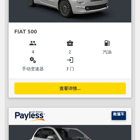
FIAT 500
group
business_center
local_gas_station
4
2
汽油
miscellaneous_services
login
手动变速器
3 门
查看详情...
敞篷车