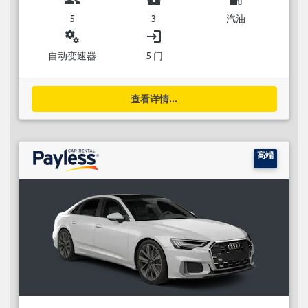
5
3
汽油
miscellaneous_services
login
自动变速器
5 门
查看详情...
高端