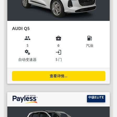
AUDI Q5
group
business_center
local_gas_station
5
6
汽油
miscellaneous_services
login
自动变速器
5 门
查看详情...
中级ELITE