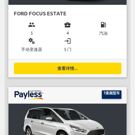
FORD FOCUS ESTATE
group
business_center
local_gas_station
5
4
汽油
miscellaneous_services
login
手动变速器
5 门
查看详情...
7座厢型车