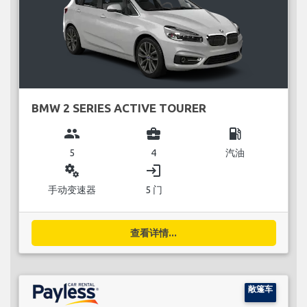
BMW 2 SERIES ACTIVE TOURER
group
business_center
local_gas_station
5
4
汽油
miscellaneous_services
login
手动变速器
5 门
查看详情...
敞篷车