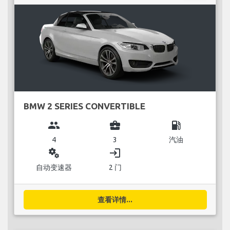
BMW 2 SERIES CONVERTIBLE
group
business_center
local_gas_station
4
3
汽油
miscellaneous_services
login
自动变速器
2 门
查看详情...