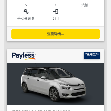
5
3
汽油
miscellaneous_services
login
手动变速器
5 门
查看详情...
7座厢型车