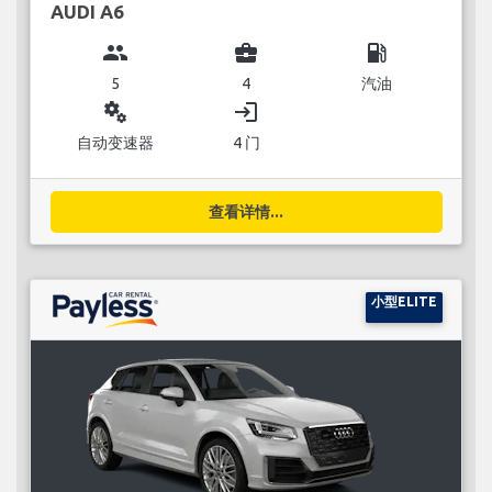
AUDI A6
group
business_center
local_gas_station
5
4
汽油
miscellaneous_services
login
自动变速器
4 门
查看详情...
小型ELITE