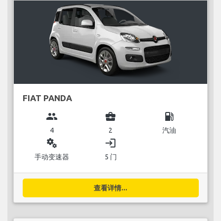
FIAT PANDA
group
business_center
local_gas_station
4
2
汽油
miscellaneous_services
login
手动变速器
5 门
查看详情...