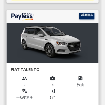
9座厢型车
FIAT TALENTO
group
business_center
local_gas_station
9
4
汽油
miscellaneous_services
login
手动变速器
5 门