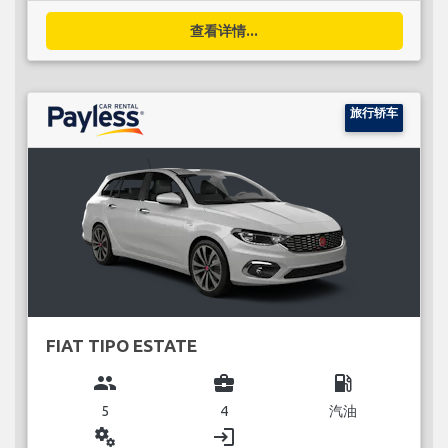
查看详情...
旅行轿车
FIAT TIPO ESTATE
group
business_center
local_gas_station
5
4
汽油
miscellaneous_services
login