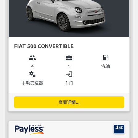
FIAT 500 CONVERTIBLE
group
business_center
local_gas_station
4
1
汽油
miscellaneous_services
login
手动变速器
2 门
查看详情...
迷你