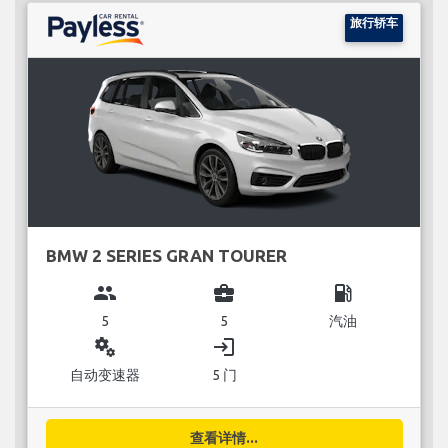
旅行轿车
BMW 2 SERIES GRAN TOURER
group
business_center
local_gas_station
5
5
汽油
miscellaneous_services
login
自动变速器
5 门
查看详情...