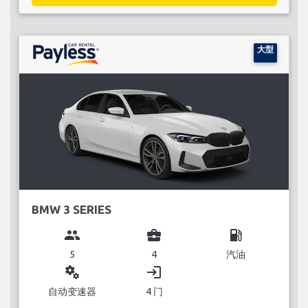
大型
BMW 3 SERIES
group
business_center
local_gas_station
5
4
汽油
miscellaneous_services
login
自动变速器
4 门