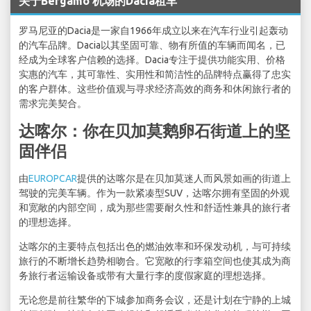
关于Bergamo 机场的Dacia租车
罗马尼亚的Dacia是一家自1966年成立以来在汽车行业引起轰动
的汽车品牌。Dacia以其坚固可靠、物有所值的车辆而闻名，已
经成为全球客户信赖的选择。Dacia专注于提供功能实用、价格
实惠的汽车，其可靠性、实用性和简洁性的品牌特点赢得了忠实
的客户群体。这些价值观与寻求经济高效的商务和休闲旅行者的
需求完美契合。
达喀尔：你在贝加莫鹅卵石街道上的坚
固伴侣
由
EUROPCAR
提供的达喀尔是在贝加莫迷人而风景如画的街道上
驾驶的完美车辆。作为一款紧凑型SUV，达喀尔拥有坚固的外观
和宽敞的内部空间，成为那些需要耐久性和舒适性兼具的旅行者
的理想选择。
达喀尔的主要特点包括出色的燃油效率和环保发动机，与可持续
旅行的不断增长趋势相吻合。它宽敞的行李箱空间也使其成为商
务旅行者运输设备或带有大量行李的度假家庭的理想选择。
无论您是前往繁华的下城参加商务会议，还是计划在宁静的上城