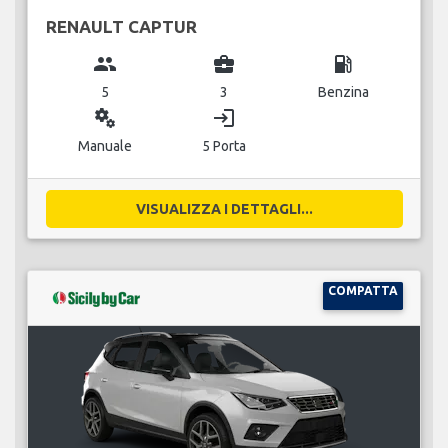
RENAULT CAPTUR
group
business_center
local_gas_station
5
3
Benzina
miscellaneous_services
login
Manuale
5 Porta
VISUALIZZA I DETTAGLI...
COMPATTA