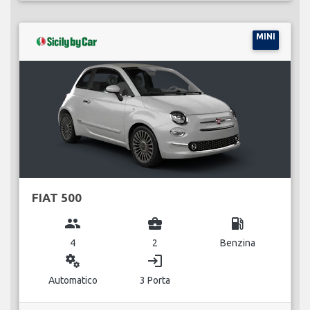
MINI
FIAT 500
group
business_center
local_gas_station
4
2
Benzina
miscellaneous_services
login
Automatico
3 Porta