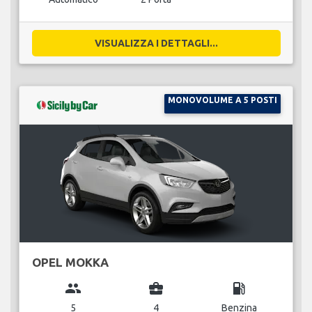
VISUALIZZA I DETTAGLI...
MONOVOLUME A 5 POSTI
OPEL MOKKA
group
business_center
local_gas_station
5
4
Benzina