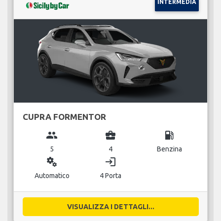
INTERMEDIA
CUPRA FORMENTOR
group
business_center
local_gas_station
5
4
Benzina
miscellaneous_services
login
Automatico
4 Porta
VISUALIZZA I DETTAGLI...