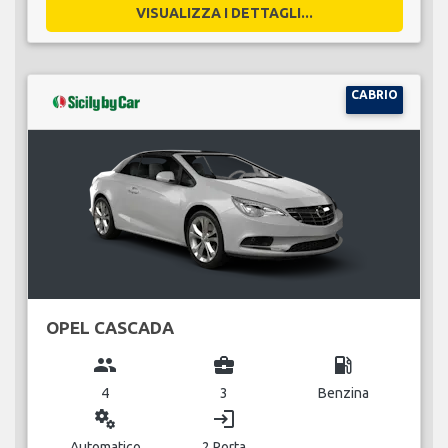
VISUALIZZA I DETTAGLI...
CABRIO
OPEL CASCADA
group
business_center
local_gas_station
4
3
Benzina
miscellaneous_services
login
Automatico
2 Porta