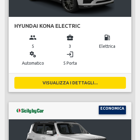
HYUNDAI KONA ELECTRIC
group
business_center
local_gas_station
5
3
Elettrica
miscellaneous_services
login
Automatico
5 Porta
VISUALIZZA I DETTAGLI...
ECONOMICA