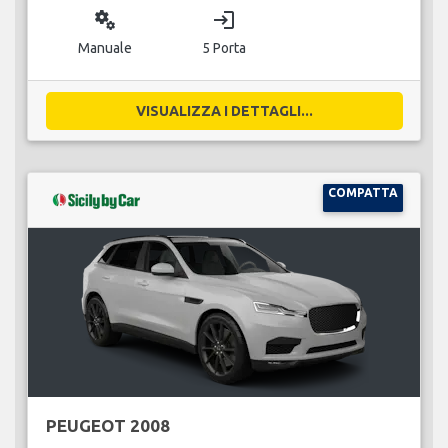
miscellaneous_services
login
Manuale
5 Porta
VISUALIZZA I DETTAGLI...
COMPATTA
PEUGEOT 2008