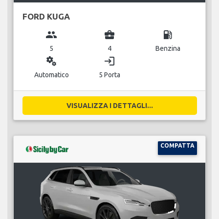
FORD KUGA
group
business_center
local_gas_station
5
4
Benzina
miscellaneous_services
login
Automatico
5 Porta
VISUALIZZA I DETTAGLI...
COMPATTA