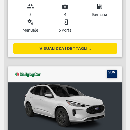
group
business_center
local_gas_station
5
4
Benzina
miscellaneous_services
login
Manuale
5 Porta
VISUALIZZA I DETTAGLI...
SUV