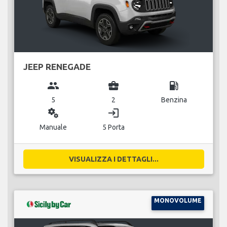
JEEP RENEGADE
group
business_center
local_gas_station
5
2
Benzina
miscellaneous_services
login
Manuale
5 Porta
VISUALIZZA I DETTAGLI...
MONOVOLUME