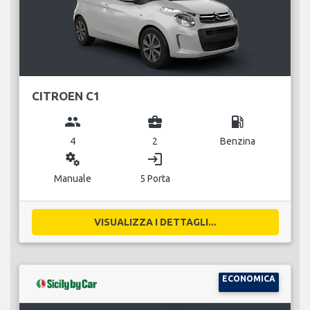
CITROEN C1
group
business_center
local_gas_station
4
2
Benzina
miscellaneous_services
login
Manuale
5 Porta
VISUALIZZA I DETTAGLI...
ECONOMICA