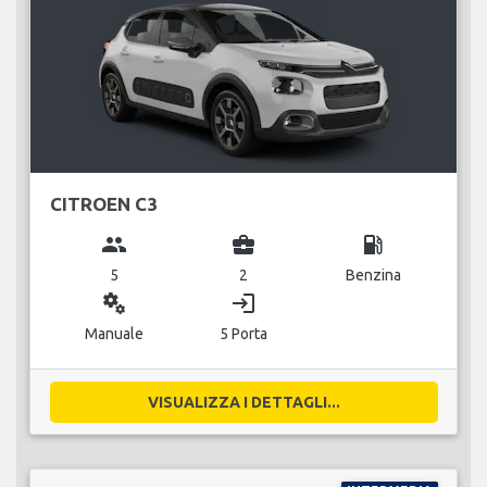
CITROEN C3
group
business_center
local_gas_station
5
2
Benzina
miscellaneous_services
login
Manuale
5 Porta
VISUALIZZA I DETTAGLI...