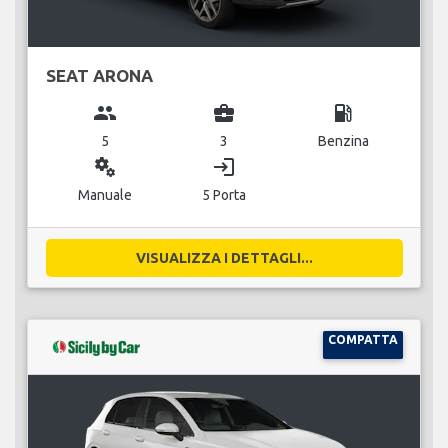
SEAT ARONA
group
business_center
local_gas_station
5
3
Benzina
miscellaneous_services
login
Manuale
5 Porta
VISUALIZZA I DETTAGLI...
COMPATTA