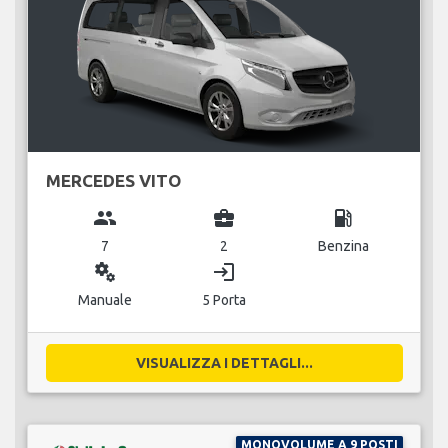
MERCEDES VITO
group
business_center
local_gas_station
7
2
Benzina
miscellaneous_services
login
Manuale
5 Porta
VISUALIZZA I DETTAGLI...
MONOVOLUME A 9 POSTI