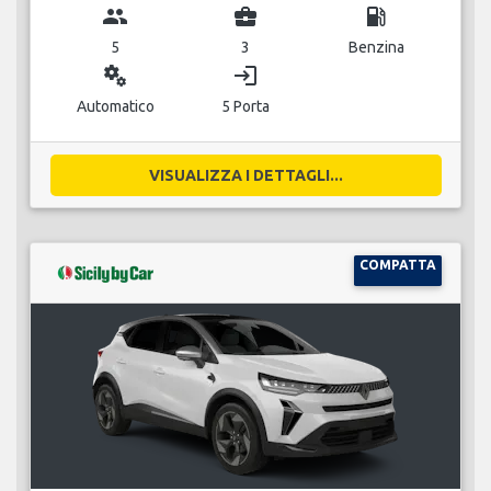
group
business_center
local_gas_station
5
3
Benzina
miscellaneous_services
login
Automatico
5 Porta
VISUALIZZA I DETTAGLI...
COMPATTA