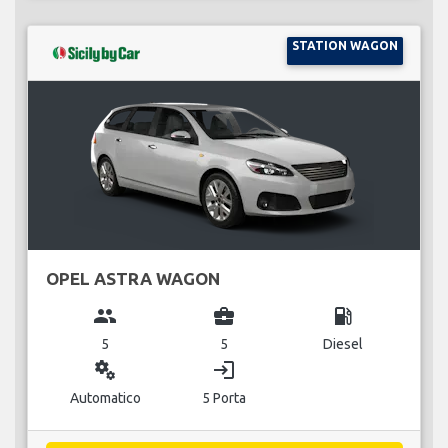
STATION WAGON
OPEL ASTRA WAGON
group
business_center
local_gas_station
5
5
Diesel
miscellaneous_services
login
Automatico
5 Porta