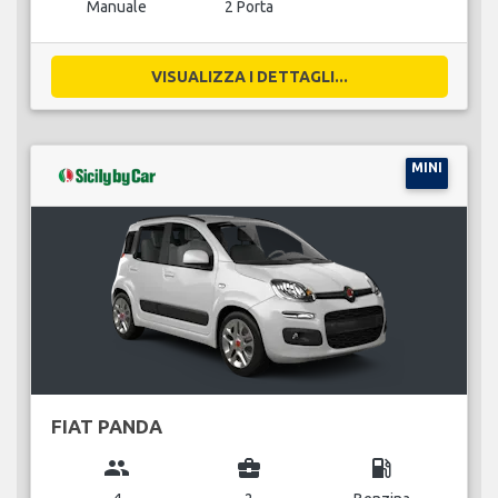
Manuale
2 Porta
VISUALIZZA I DETTAGLI...
MINI
FIAT PANDA
group
business_center
local_gas_station