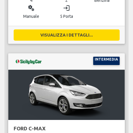
4
2
Benzina
miscellaneous_services
login
Manuale
5 Porta
VISUALIZZA I DETTAGLI...
INTERMEDIA
FORD C-MAX