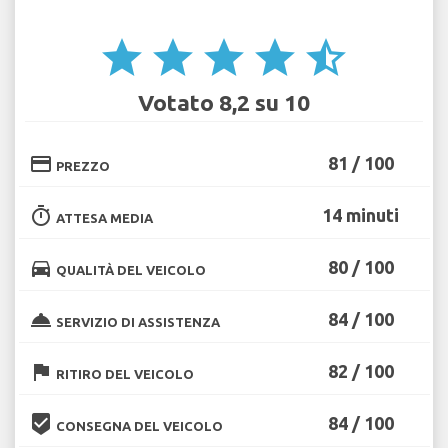
star
star
star
star
star_half
Votato 8,2 su 10
credit_card
81 / 100
PREZZO
timer
14 minuti
ATTESA MEDIA
directions_car
80 / 100
QUALITÀ DEL VEICOLO
room_service
84 / 100
SERVIZIO DI ASSISTENZA
flag
82 / 100
RITIRO DEL VEICOLO
beenhere
84 / 100
CONSEGNA DEL VEICOLO