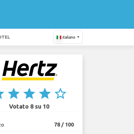
OTEL
italiano
ar
star
star
star
star_border
Votato 8 su 10
78 / 100
ZO