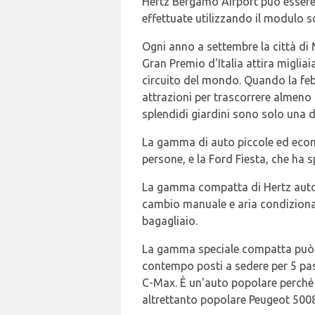
Hertz Bergamo Airport può essere
effettuate utilizzando il modulo sop
Ogni anno a settembre la città di 
Gran Premio d'Italia attira migliaia
circuito del mondo. Quando la feb
attrazioni per trascorrere almeno u
splendidi giardini sono solo una d
La gamma di auto piccole ed econo
persone, e la Ford Fiesta, che ha 
La gamma compatta di Hertz auton
cambio manuale e aria condizionata
bagagliaio.
La gamma speciale compatta può ad
contempo posti a sedere per 5 pas
C-Max. È un'auto popolare perché h
altrettanto popolare Peugeot 5008