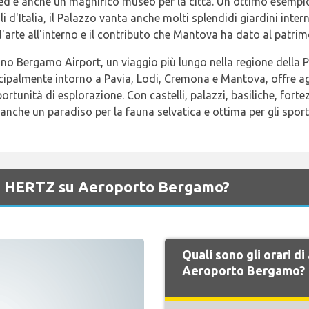
i ed è anche un magnifico museo per la città. Un ottimo esempio 
 d'Italia, il Palazzo vanta anche molti splendidi giardini interni
'arte all'interno e il contributo che Mantova ha dato al patri
ano Bergamo Airport, un viaggio più lungo nella regione della 
ipalmente intorno a Pavia, Lodi, Cremona e Mantova, offre agli
tunità di esplorazione. Con castelli, palazzi, basiliche, fortezz
nche un paradiso per la fauna selvatica e ottima per gli sport
 di HERTZ su Aeroporto Bergamo?
Quali sono gli orari d
Aeroporto Bergamo?