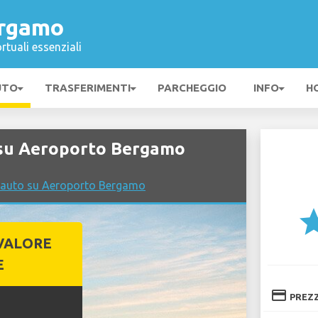
ergamo
rtuali essenziali
UTO
TRASFERIMENTI
PARCHEGGIO
INFO
H
su Aeroporto Bergamo
o auto su Aeroporto Bergamo
st
VALORE
E
credit_card
PREZ