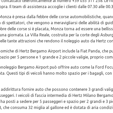
 contattato telefonicamente al numero +39 035 311 258. Le ri
ra. Il team di assistenza accoglie i clienti dalle 07.30 alle 00.30
Monza è presa dalla febbre delle corse automobilistiche, quando 
 di spettatori, che vengono a meravigliarsi delle abilità di guida
bre delle corse si è placata, Monza torna ad essere una bellis
na giornata. La Villa Reale, costruita per la corte degli Asburgo 
elle tante attrazioni che rendono il noleggio auto da Hertz co
miche di Hertz Bergamo Airport include la Fiat Panda, che pu
spazio per 5 persone e 1 grande e 2 piccole valigie, proprio com
oleggio Bergamo Airport può offrire auto come la Ford Focus
. Questi tipi di veicoli hanno molto spazio per i bagagli, con 2
dirittura fornire auto che possono contenere 3 grandi valigi
seggeri. I veicoli di fascia intermedia di Hertz Milano Bergam
a posti a sedere per 5 passeggeri e spazio per 2 grandi e 3 pi
, che consuma 32 miglia al gallone ed è dotata di aria condi