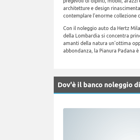
pregevoli di dipinti, mobili, arazz
architetture e design rinascimentali
contemplare l'enorme collezione d
Con il noleggio auto da Hertz Mil
della Lombardia si concentra princ
amanti della natura un'ottima oppor
abbondanza, la Pianura Padana è a
Dov'è il banco noleggio