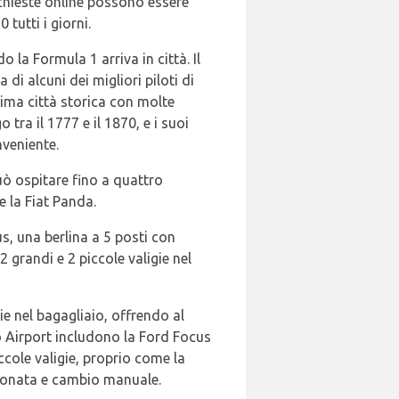
chieste online possono essere
 tutti i giorni.
la Formula 1 arriva in città. Il
 di alcuni dei migliori piloti di
sima città storica con molte
tra il 1777 e il 1870, e i suoi
nveniente.
ò ospitare fino a quattro
e la Fiat Panda.
, una berlina a 5 posti con
 grandi e 2 piccole valigie nel
e nel bagagliaio, offrendo al
o Airport includono la Ford Focus
ccole valigie, proprio come la
zionata e cambio manuale.