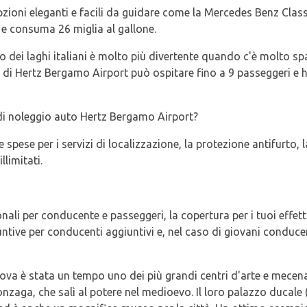
 opzioni eleganti e facili da guidare come la Mercedes Benz Cla
e e consuma 26 miglia al gallone.
o dei laghi italiani è molto più divertente quando c'è molto sp
S di Hertz Bergamo Airport può ospitare fino a 9 passeggeri e 
di noleggio auto Hertz Bergamo Airport?
 spese per i servizi di localizzazione, la protezione antifurto, l
llimitati.
nali per conducente e passeggeri, la copertura per i tuoi effett
iuntive per conducenti aggiuntivi e, nel caso di giovani conduc
tova è stata un tempo uno dei più grandi centri d'arte e mecen
onzaga, che salì al potere nel medioevo. Il loro palazzo ducale