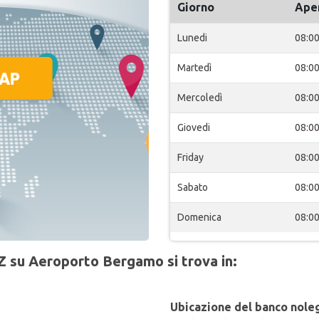
Giorno
Ape
Lunedi
08:0
Martedì
08:0
Mercoledì
08:0
Giovedi
08:0
Friday
08:0
Sabato
08:0
Domenica
08:0
Z su Aeroporto Bergamo si trova in:
Ubicazione del banco noleg