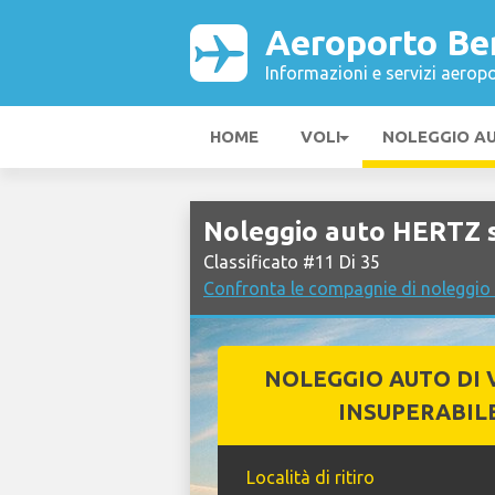
Aeroporto B
Informazioni e servizi aeropo
HOME
VOLI
NOLEGGIO A
Noleggio auto HERTZ 
Classificato #11 Di 35
Confronta le compagnie di noleggi
NOLEGGIO AUTO DI 
INSUPERABIL
Località di ritiro