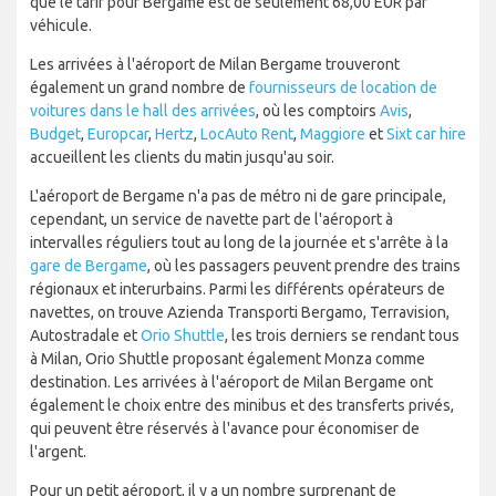
que le tarif pour Bergame est de seulement 68,00 EUR par
véhicule.
Les arrivées à l'aéroport de Milan Bergame trouveront
également un grand nombre de
fournisseurs de location de
voitures dans le hall des arrivées
, où les comptoirs
Avis
,
Budget
,
Europcar
,
Hertz
,
LocAuto Rent
,
Maggiore
et
Sixt car hire
accueillent les clients du matin jusqu'au soir.
L'aéroport de Bergame n'a pas de métro ni de gare principale,
cependant, un service de navette part de l'aéroport à
intervalles réguliers tout au long de la journée et s'arrête à la
gare de Bergame
, où les passagers peuvent prendre des trains
régionaux et interurbains. Parmi les différents opérateurs de
navettes, on trouve Azienda Transporti Bergamo, Terravision,
Autostradale et
Orio Shuttle
, les trois derniers se rendant tous
à Milan, Orio Shuttle proposant également Monza comme
destination. Les arrivées à l'aéroport de Milan Bergame ont
également le choix entre des minibus et des transferts privés,
qui peuvent être réservés à l'avance pour économiser de
l'argent.
Pour un petit aéroport, il y a un nombre surprenant de