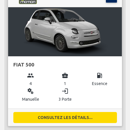
FIAT 500
group
business_center
local_gas_station
4
1
Essence
miscellaneous_services
login
Manuelle
3 Porte
CONSULTEZ LES DÉTAILS...