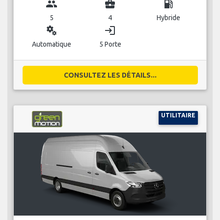
group
business_center
local_gas_station
5
4
Hybride
miscellaneous_services
login
Automatique
5 Porte
CONSULTEZ LES DÉTAILS...
UTILITAIRE