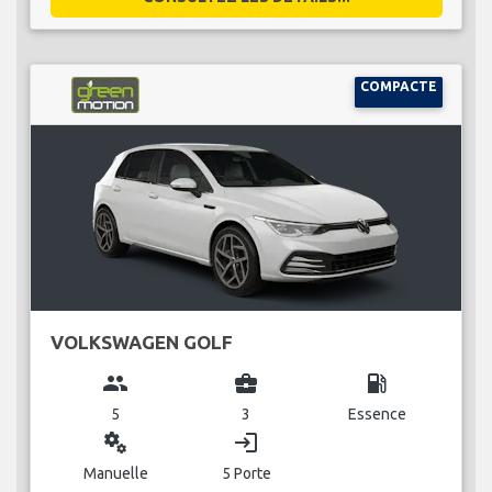
COMPACTE
VOLKSWAGEN GOLF
group
business_center
local_gas_station
5
3
Essence
miscellaneous_services
login
Manuelle
5 Porte