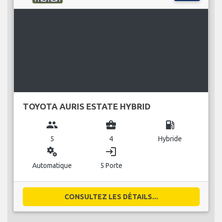
TOYOTA AURIS ESTATE HYBRID
group
business_center
local_gas_station
5
4
Hybride
miscellaneous_services
login
Automatique
5 Porte
CONSULTEZ LES DÉTAILS...