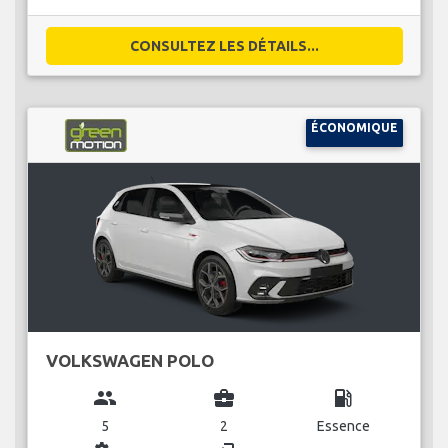
CONSULTEZ LES DÉTAILS...
ÉCONOMIQUE
VOLKSWAGEN POLO
group
business_center
local_gas_station
5
2
Essence