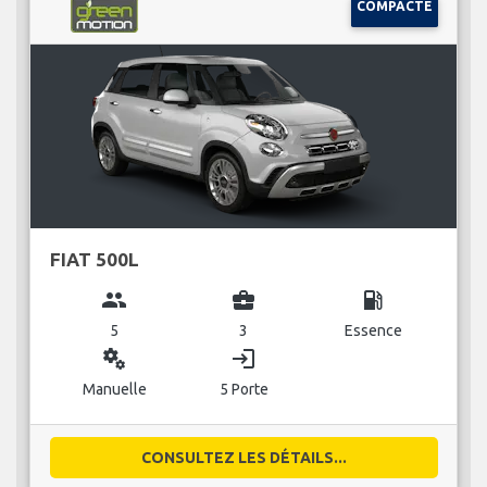
COMPACTE
FIAT 500L
group
business_center
local_gas_station
5
3
Essence
miscellaneous_services
login
Manuelle
5 Porte
CONSULTEZ LES DÉTAILS...