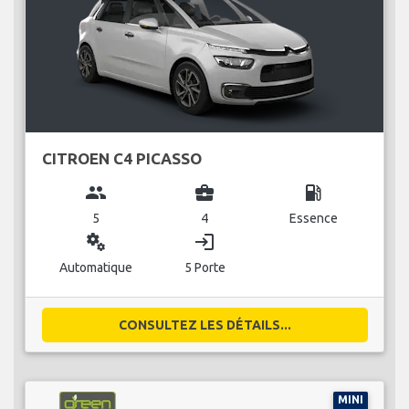
CITROEN C4 PICASSO
group
business_center
local_gas_station
5
4
Essence
miscellaneous_services
login
Automatique
5 Porte
CONSULTEZ LES DÉTAILS...
MINI