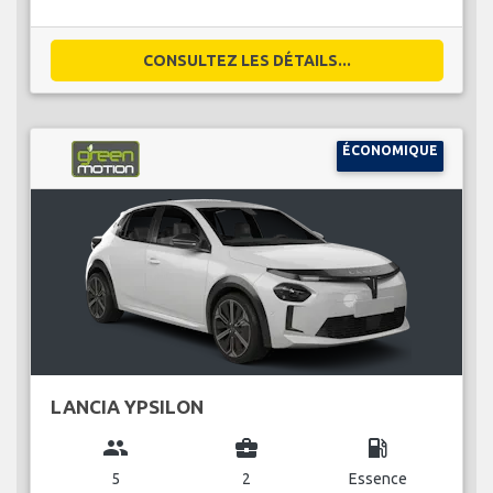
CONSULTEZ LES DÉTAILS...
ÉCONOMIQUE
LANCIA YPSILON
group
business_center
local_gas_station
5
2
Essence