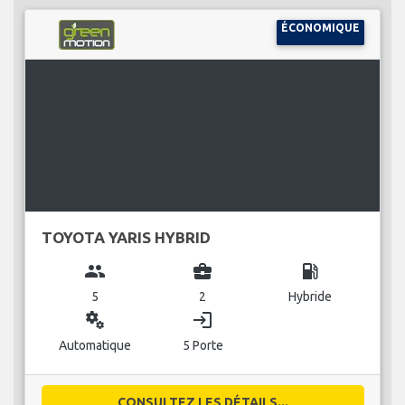
ÉCONOMIQUE
TOYOTA YARIS HYBRID
group
business_center
local_gas_station
5
2
Hybride
miscellaneous_services
login
Automatique
5 Porte
CONSULTEZ LES DÉTAILS...