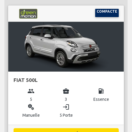
COMPACTE
FIAT 500L
group
business_center
local_gas_station
5
3
Essence
miscellaneous_services
login
Manuelle
5 Porte