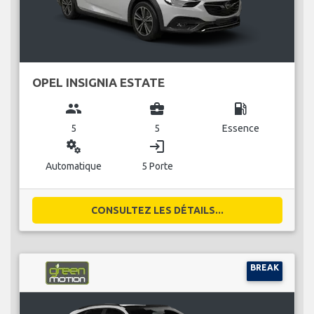
OPEL INSIGNIA ESTATE
group
business_center
local_gas_station
5
5
Essence
miscellaneous_services
login
Automatique
5 Porte
CONSULTEZ LES DÉTAILS...
BREAK