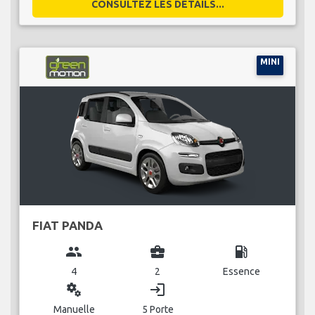
CONSULTEZ LES DÉTAILS...
MINI
FIAT PANDA
group
business_center
local_gas_station
4
2
Essence
miscellaneous_services
login
Manuelle
5 Porte