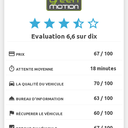
star
star
star
star_half
star_border
Evaluation 6,6 sur dix
credit_card
67 / 100
PRIX
timer
18 minutes
ATTENTE MOYENNE
directions_car
70 / 100
LA QUALITÉ DU VEHICULE
room_service
63 / 100
BUREAU D'INFORMATION
flag
60 / 100
RÉCUPERER LE VÉHICULE
beenhere
67 / 100