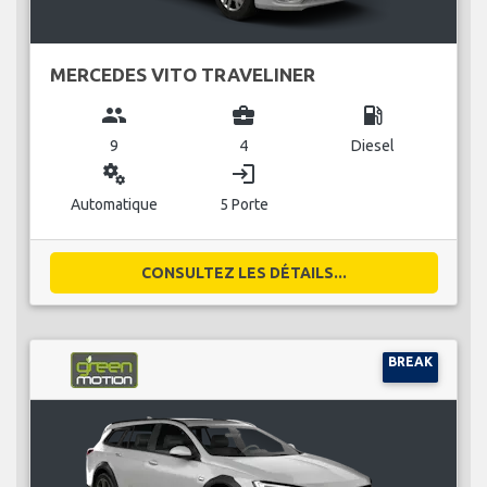
MERCEDES VITO TRAVELINER
group
business_center
local_gas_station
9
4
Diesel
miscellaneous_services
login
Automatique
5 Porte
CONSULTEZ LES DÉTAILS...
BREAK