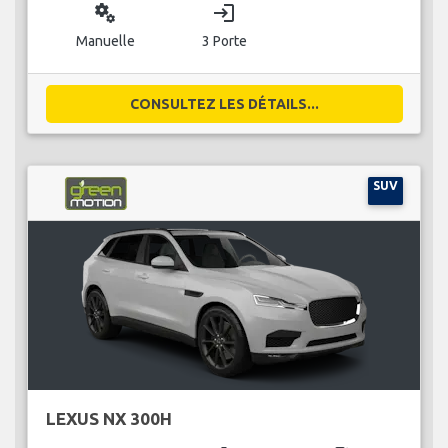
miscellaneous_services
login
Manuelle
3 Porte
CONSULTEZ LES DÉTAILS...
SUV
LEXUS NX 300H