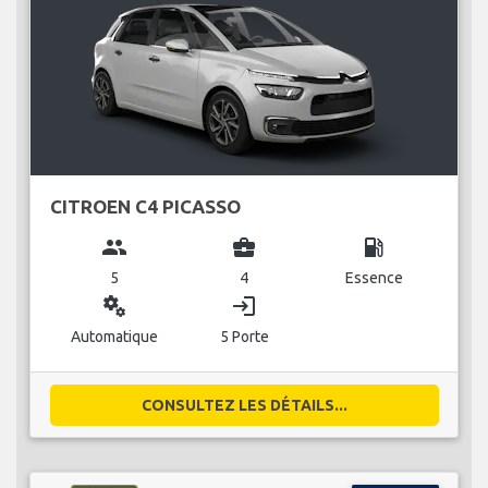
CITROEN C4 PICASSO
group
business_center
local_gas_station
5
4
Essence
miscellaneous_services
login
Automatique
5 Porte
CONSULTEZ LES DÉTAILS...