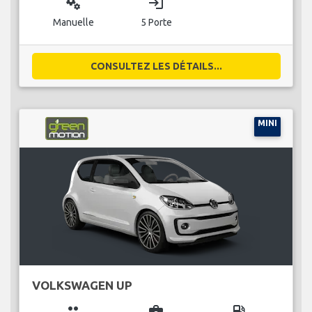
miscellaneous_services
login
Manuelle
5 Porte
CONSULTEZ LES DÉTAILS...
MINI
VOLKSWAGEN UP
group
business_center
local_gas_station