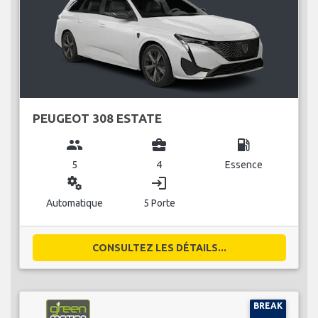
PEUGEOT 308 ESTATE
group
business_center
local_gas_station
5
4
Essence
miscellaneous_services
login
Automatique
5 Porte
CONSULTEZ LES DÉTAILS...
BREAK