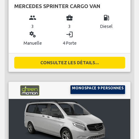
MERCEDES SPRINTER CARGO VAN
group
business_center
local_gas_station
3
3
Diesel
miscellaneous_services
login
Manuelle
4 Porte
CONSULTEZ LES DÉTAILS...
MONOSPACE 9 PERSONNES