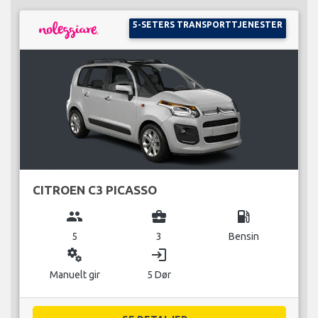
5-SETERS TRANSPORTTJENESTER
CITROEN C3 PICASSO
group
business_center
local_gas_station
5
3
Bensin
miscellaneous_services
login
Manuelt gir
5 Dør