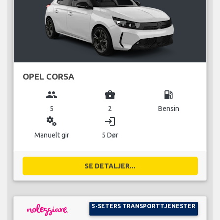
OPEL CORSA
group
business_center
local_gas_station
5
2
Bensin
miscellaneous_services
login
Manuelt gir
5 Dør
SE DETALJER...
5-SETERS TRANSPORTTJENESTER