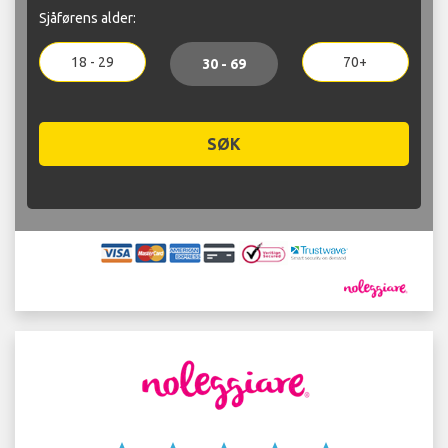
Sjåførens alder:
18 - 29
70+
30 - 69
SØK