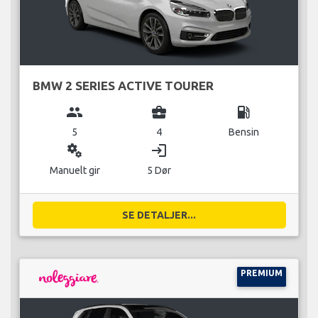
BMW 2 SERIES ACTIVE TOURER
group
business_center
local_gas_station
5
4
Bensin
miscellaneous_services
login
Manuelt gir
5 Dør
SE DETALJER...
PREMIUM