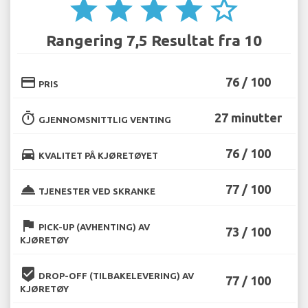
star
star
star
star
star_border
Rangering 7,5 Resultat fra 10
credit_card
76 / 100
PRIS
timer
27 minutter
GJENNOMSNITTLIG VENTING
directions_car
76 / 100
KVALITET PÅ KJØRETØYET
room_service
77 / 100
TJENESTER VED SKRANKE
flag
PICK-UP (AVHENTING) AV
73 / 100
KJØRETØY
beenhere
DROP-OFF (TILBAKELEVERING) AV
77 / 100
KJØRETØY