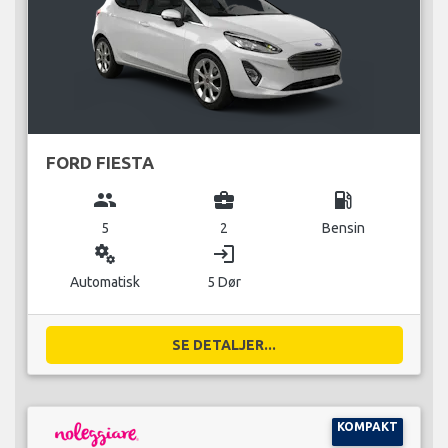
FORD FIESTA
group
business_center
local_gas_station
5
2
Bensin
miscellaneous_services
login
Automatisk
5 Dør
SE DETALJER...
KOMPAKT