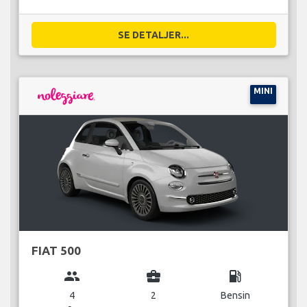
SE DETALJER...
MINI
FIAT 500
group
business_center
local_gas_station
4
2
Bensin