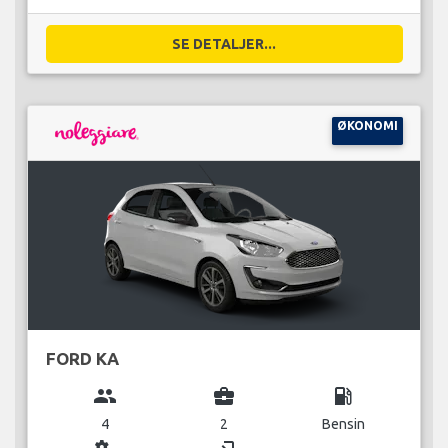
SE DETALJER...
ØKONOMI
FORD KA
group
business_center
local_gas_station
4
2
Bensin