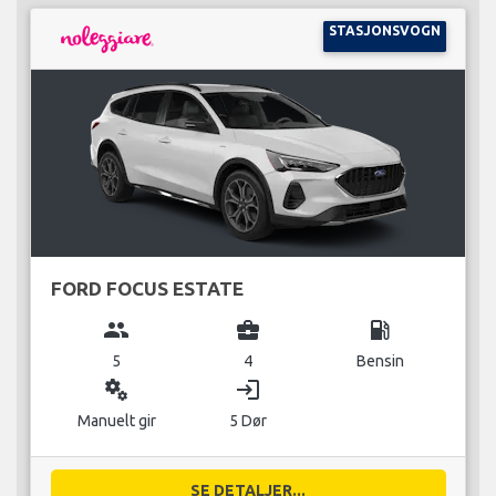
STASJONSVOGN
FORD FOCUS ESTATE
group
business_center
local_gas_station
5
4
Bensin
miscellaneous_services
login
Manuelt gir
5 Dør
SE DETALJER...