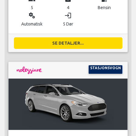
5
4
Bensin
miscellaneous_services
login
Automatisk
5 Dør
SE DETALJER...
STASJONSVOGN