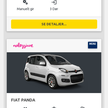
miscellaneous_services
login
Manuelt gir
3 Dør
SE DETALJER...
MINI
FIAT PANDA