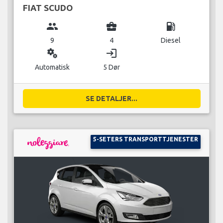
FIAT SCUDO
group
business_center
local_gas_station
9
4
Diesel
miscellaneous_services
login
Automatisk
5 Dør
SE DETALJER...
5-SETERS TRANSPORTTJENESTER