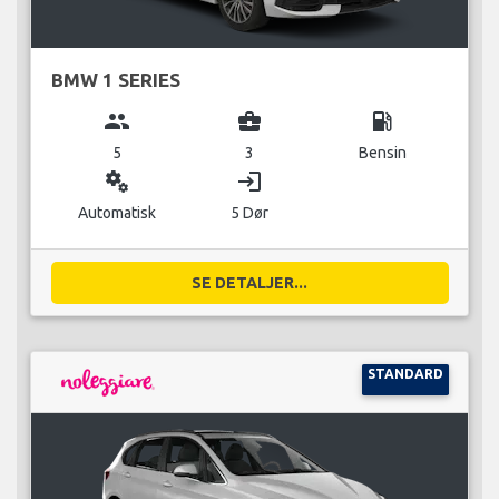
BMW 1 SERIES
group
business_center
local_gas_station
5
3
Bensin
miscellaneous_services
login
Automatisk
5 Dør
SE DETALJER...
STANDARD