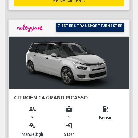
SE DETALJER...
7-SETERS TRANSPORTTJENESTER
CITROEN C4 GRAND PICASSO
group
business_center
local_gas_station
7
1
Bensin
miscellaneous_services
login
Manuelt gir
5 Dør