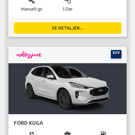
miscellaneous_services
login
Manuelt gir
5 Dør
SE DETALJER...
SUV
FORD KUGA
group
business_center
local_gas_station