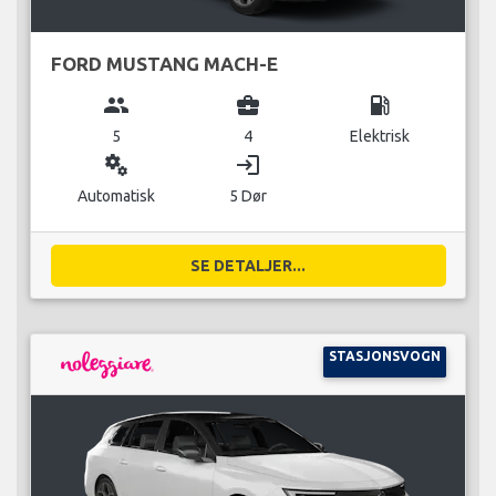
FORD MUSTANG MACH-E
group
business_center
local_gas_station
5
4
Elektrisk
miscellaneous_services
login
Automatisk
5 Dør
SE DETALJER...
STASJONSVOGN