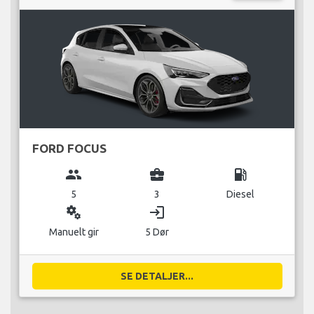
FORD FOCUS
group
business_center
local_gas_station
5
3
Diesel
miscellaneous_services
login
Manuelt gir
5 Dør
SE DETALJER...