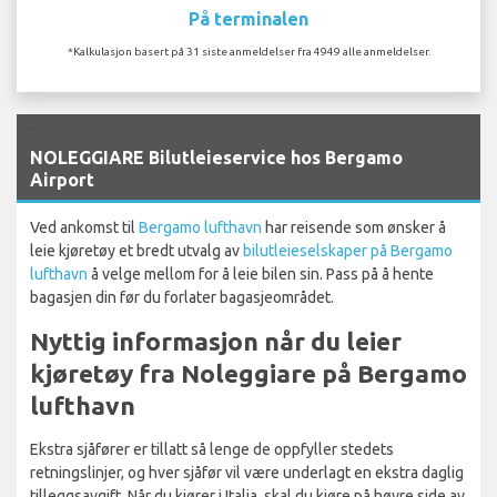
På terminalen
*Kalkulasjon basert på 31 siste anmeldelser fra 4949 alle anmeldelser.
`
NOLEGGIARE Bilutleieservice hos Bergamo
Airport
Ved ankomst til
Bergamo lufthavn
har reisende som ønsker å
leie kjøretøy et bredt utvalg av
bilutleieselskaper på Bergamo
lufthavn
å velge mellom for å leie bilen sin. Pass på å hente
bagasjen din før du forlater bagasjeområdet.
Nyttig informasjon når du leier
kjøretøy fra Noleggiare på Bergamo
lufthavn
Ekstra sjåfører er tillatt så lenge de oppfyller stedets
retningslinjer, og hver sjåfør vil være underlagt en ekstra daglig
tilleggsavgift. Når du kjører i Italia, skal du kjøre på høyre side av