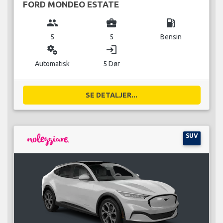
FORD MONDEO ESTATE
group
business_center
local_gas_station
5
5
Bensin
miscellaneous_services
login
Automatisk
5 Dør
SE DETALJER...
SUV