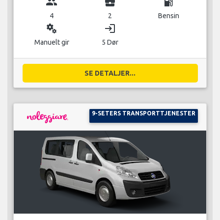
group
business_center
local_gas_station
4
2
Bensin
miscellaneous_services
login
Manuelt gir
5 Dør
SE DETALJER...
9-SETERS TRANSPORTTJENESTER