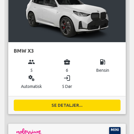
BMW X3
group
business_center
local_gas_station
5
6
Bensin
miscellaneous_services
login
Automatisk
5 Dør
SE DETALJER...
MINI