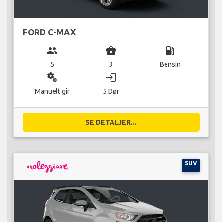
FORD C-MAX
group
business_center
local_gas_station
5
3
Bensin
miscellaneous_services
login
Manuelt gir
5 Dør
SE DETALJER...
SUV