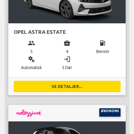
OPEL ASTRA ESTATE
group
business_center
local_gas_station
5
4
Bensin
miscellaneous_services
login
Automatisk
5 Dør
SE DETALJER...
ØKONOMI