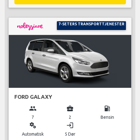
7-SETERS TRANSPORTTJENESTER
FORD GALAXY
group
business_center
local_gas_station
7
2
Bensin
miscellaneous_services
login
Automatisk
5 Dør