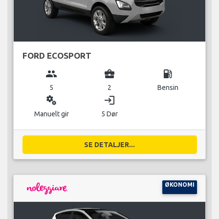
FORD ECOSPORT
group
business_center
local_gas_station
5
2
Bensin
miscellaneous_services
login
Manuelt gir
5 Dør
SE DETALJER...
ØKONOMI