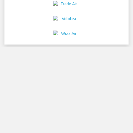
Home
Flüge
Autovermietung
Flughafen Transfers
Parken
Hotelle
Info
Haftungsausschluss
Datenschutz
Sitemap
COPYRIGHT © 2026 Try Quantum OU trading as
"TripTQ" and bergamoairport.com (also known as
TripTQ Bergamo Flughafen) / All Rights Reserved.
HAFTUNGSAUSSCHLUSS – Diese Seite ist nicht die offizielle Internet
Seite von Bergamo Flughafen