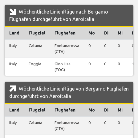
Wöchentliche Linienflüge nach Bergamo
Flughafen durchgeführt von Aeroitalia
Land
Flugziel
Flughafen
Mo
Di
Mi
Do
Italy
Catania
Fontanarossa
0
0
0
0
(CTA)
Italy
Foggia
Gino Lisa
0
0
0
1
(FOG)
Wöchentliche Linienflüge von Bergamo Flughafen
durchgeführt von Aeroitalia
Land
Flugziel
Flughafen
Mo
Di
Mi
Do
Italy
Catania
Fontanarossa
0
0
0
0
(CTA)