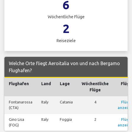
6
Wöchentliche Flüge
2
Reiseziele
Welche Orte fliegt Aeroitalia von und nach Bergamo
Flughafen?
Flughafen
Land
Lage
Wöchentliche
Flüge
Flüge
Fontanarossa
Italy
Catania
4
Flüge
(CTA)
anzeig
Gino Lisa
Italy
Foggia
2
Flüge
(FOG)
anzeig