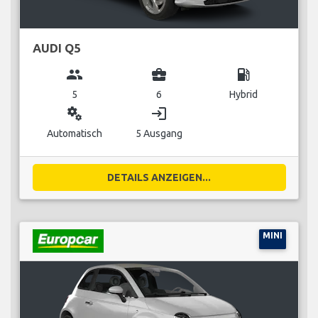
AUDI Q5
group
business_center
local_gas_station
5
6
Hybrid
miscellaneous_services
login
Automatisch
5 Ausgang
DETAILS ANZEIGEN...
MINI