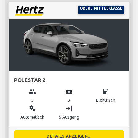
OBERE MITTELKLASSE
POLESTAR 2
group
business_center
local_gas_station
5
3
Elektrisch
miscellaneous_services
login
Automatisch
5 Ausgang
DETAILS ANZEIGEN...