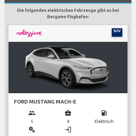
Die folgenden elektrischen Fahrzeuge gibt es bei
Bergamo Flughafen:
SUV
FORD MUSTANG MACH-E
group
business_center
local_gas_station
5
4
Elektrisch
miscellaneous_services
login