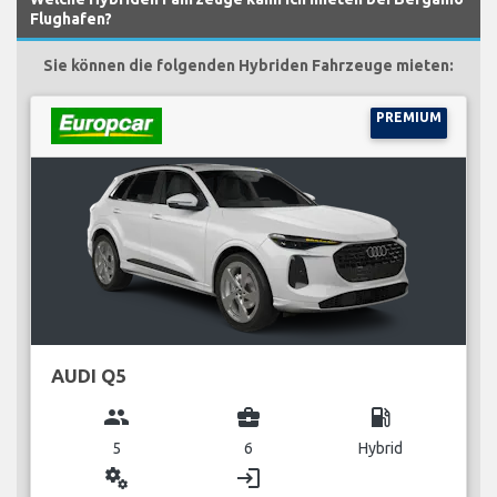
Flughafen?
Sie können die folgenden Hybriden Fahrzeuge mieten:
PREMIUM
AUDI Q5
group
business_center
local_gas_station
5
6
Hybrid
miscellaneous_services
login