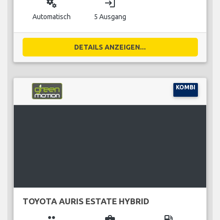
miscellaneous_services
login
Automatisch
5 Ausgang
DETAILS ANZEIGEN...
KOMBI
TOYOTA AURIS ESTATE HYBRID
group
business_center
local_gas_station