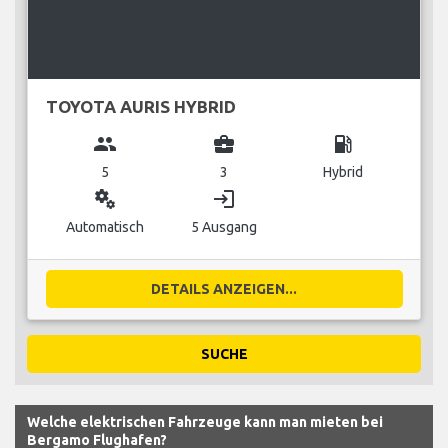
TOYOTA AURIS HYBRID
group
business_center
local_gas_station
5
3
Hybrid
miscellaneous_services
login
Automatisch
5 Ausgang
DETAILS ANZEIGEN...
SUCHE
Welche elektrischen Fahrzeuge kann man mieten bei
Bergamo Flughafen?