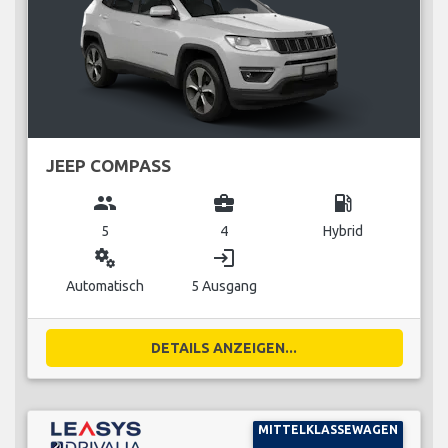
JEEP COMPASS
group
business_center
local_gas_station
5
4
Hybrid
miscellaneous_services
login
Automatisch
5 Ausgang
DETAILS ANZEIGEN...
MITTELKLASSEWAGEN