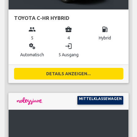
TOYOTA C-HR HYBRID
group
business_center
local_gas_station
5
4
Hybrid
miscellaneous_services
login
Automatisch
5 Ausgang
DETAILS ANZEIGEN...
MITTELKLASSEWAGEN