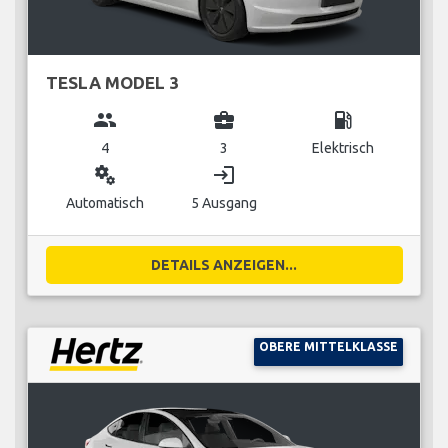
TESLA MODEL 3
group
business_center
local_gas_station
4
3
Elektrisch
miscellaneous_services
login
Automatisch
5 Ausgang
DETAILS ANZEIGEN...
OBERE MITTELKLASSE