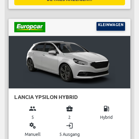
KLEINWAGEN
LANCIA YPSILON HYBRID
group
business_center
local_gas_station
5
2
Hybrid
miscellaneous_services
login
Manuell
5 Ausgang