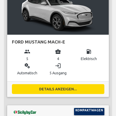
FORD MUSTANG MACH-E
group
business_center
local_gas_station
5
4
Elektrisch
miscellaneous_services
login
Automatisch
5 Ausgang
DETAILS ANZEIGEN...
KOMPAKTWAGEN