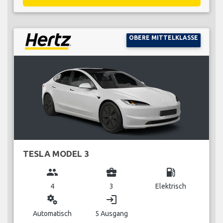
OBERE MITTELKLASSE
TESLA MODEL 3
group
business_center
local_gas_station
4
3
Elektrisch
miscellaneous_services
login
Automatisch
5 Ausgang