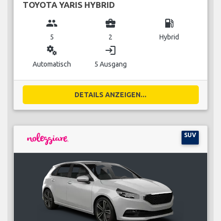
TOYOTA YARIS HYBRID
group
business_center
local_gas_station
5
2
Hybrid
miscellaneous_services
login
Automatisch
5 Ausgang
DETAILS ANZEIGEN...
SUV