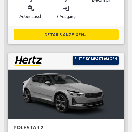
5
3
Elektrisch
miscellaneous_services
login
Automatisch
5 Ausgang
DETAILS ANZEIGEN...
ELITE KOMPAKTWAGEN
POLESTAR 2