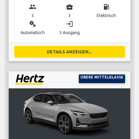
group
business_center
local_gas_station
5
3
Elektrisch
miscellaneous_services
login
Automatisch
5 Ausgang
DETAILS ANZEIGEN...
OBERE MITTELKLASSE