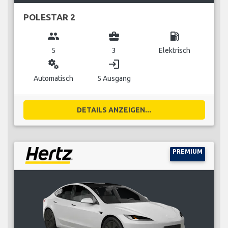
POLESTAR 2
group
business_center
local_gas_station
5
3
Elektrisch
miscellaneous_services
login
Automatisch
5 Ausgang
DETAILS ANZEIGEN...
PREMIUM