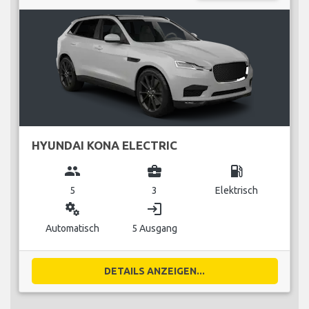
HYUNDAI KONA ELECTRIC
group
business_center
local_gas_station
5
3
Elektrisch
miscellaneous_services
login
Automatisch
5 Ausgang
DETAILS ANZEIGEN...