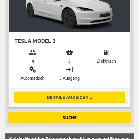
TESLA MODEL 3
group
business_center
local_gas_station
4
3
Elektrisch
miscellaneous_services
login
Automatisch
5 Ausgang
DETAILS ANZEIGEN...
SUCHE
Welche Hybriden Fahrzeuge kann Ich mieten bei Bergamo