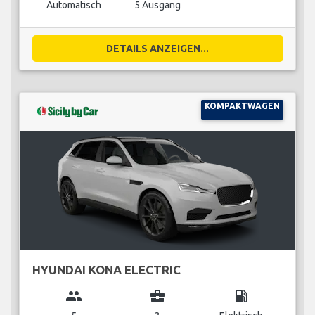
Automatisch
5 Ausgang
DETAILS ANZEIGEN...
KOMPAKTWAGEN
HYUNDAI KONA ELECTRIC
group
business_center
local_gas_station