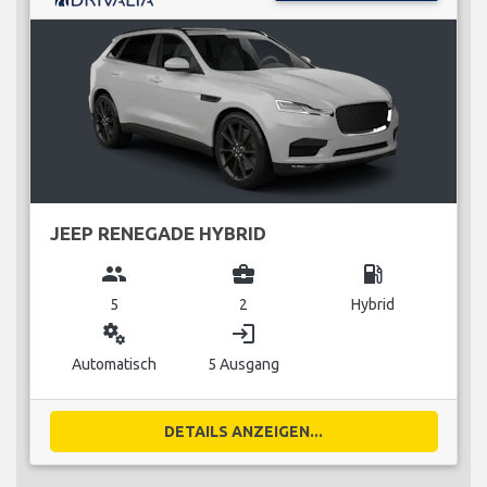
JEEP RENEGADE HYBRID
group
business_center
local_gas_station
5
2
Hybrid
miscellaneous_services
login
Automatisch
5 Ausgang
DETAILS ANZEIGEN...