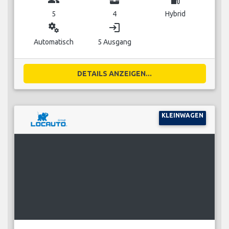
5
4
Hybrid
miscellaneous_services
login
Automatisch
5 Ausgang
DETAILS ANZEIGEN...
KLEINWAGEN