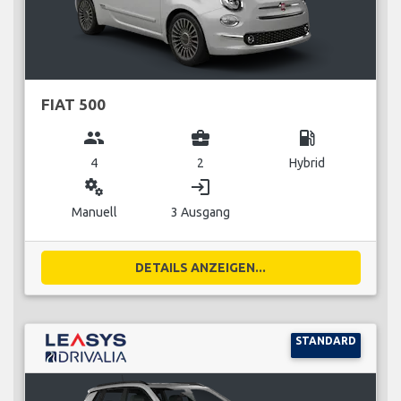
FIAT 500
group
business_center
local_gas_station
4
2
Hybrid
miscellaneous_services
login
Manuell
3 Ausgang
DETAILS ANZEIGEN...
STANDARD