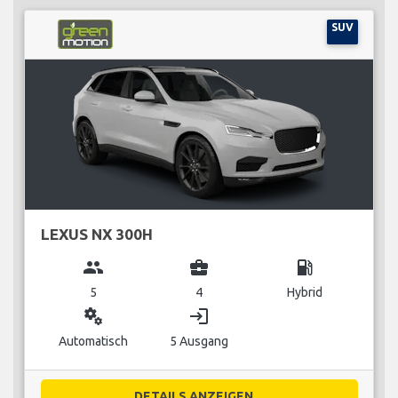
SUV
LEXUS NX 300H
group
business_center
local_gas_station
5
4
Hybrid
miscellaneous_services
login
Automatisch
5 Ausgang
DETAILS ANZEIGEN...